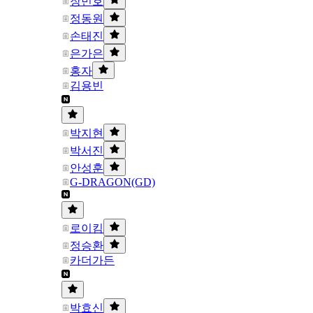
장민호
정동원
손태진
은가은
홍자
김용빈
박지현
박서진
안성훈
G-DRAGON(GD)
로이킴
정승환
카더가든
박효신