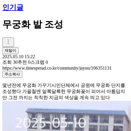
인기글
무궁화 밭 조성
재털이
2025.05.10 15:22
조회
30
추천
0
스크랩
0
https://www.timespread.co.kr/community/jayuu/106351131
주소복사
몇년전에 무궁화 가꾸기시민단체에서 공원에 무궁화 단지를
조성했다 가을철엔 알록달록한 무궁화꽃이 피어서 아틈답지
만 그전 까지는 칙칙한 지금의 색상을 계속 띄고 있다