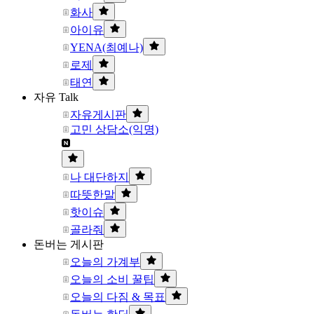
화사
아이유
YENA(최예나)
로제
태연
자유 Talk
자유게시판
고민 상담소(익명)
나 대단하지
따뜻한말
핫이슈
골라줘
돈버는 게시판
오늘의 가계부
오늘의 소비 꿀팁
오늘의 다짐 & 목표