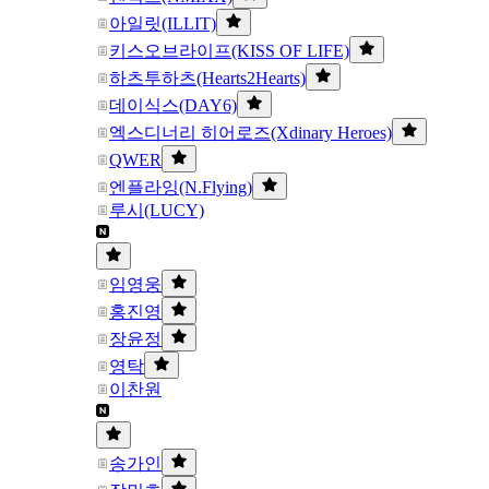
아일릿(ILLIT)
키스오브라이프(KISS OF LIFE)
하츠투하츠(Hearts2Hearts)
데이식스(DAY6)
엑스디너리 히어로즈(Xdinary Heroes)
QWER
엔플라잉(N.Flying)
루시(LUCY)
임영웅
홍진영
장윤정
영탁
이찬원
송가인