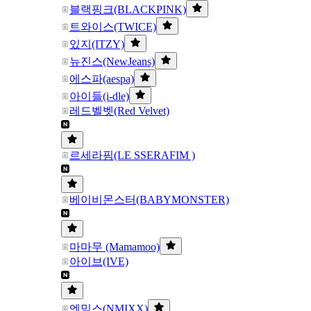
블랙핑크(BLACKPINK)
트와이스(TWICE)
있지(ITZY)
뉴진스(NewJeans)
에스파(aespa)
아이들(i-dle)
레드벨벳(Red Velvet)
르세라핌(LE SSERAFIM )
베이비몬스터(BABYMONSTER)
마마무 (Mamamoo)
아이브(IVE)
엔믹스(NMIXX)