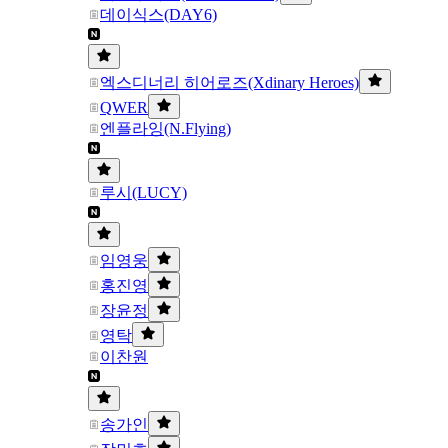
데이식스(DAY6)
엑스디너리 히어로즈(Xdinary Heroes)
QWER
엔플라잉(N.Flying)
루시(LUCY)
임영웅
홍진영
장윤정
영탁
이찬원
송가인