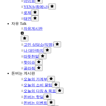
아이유
YENA(최예나)
로제
태연
자유 Talk
자유게시판
고민 상담소(익명)
나 대단하지
따뜻한말
핫이슈
골라줘
돈버는 게시판
오늘의 가계부
오늘의 소비 꿀팁
오늘의 다짐 & 목표
돈버는 핫딜
돈버는 이벤트