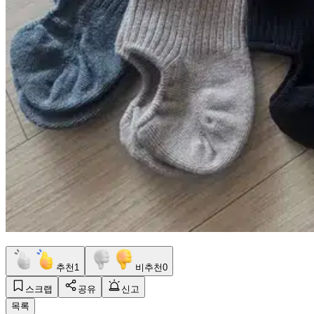
추천
1
비추천
0
스크랩
공유
신고
목록