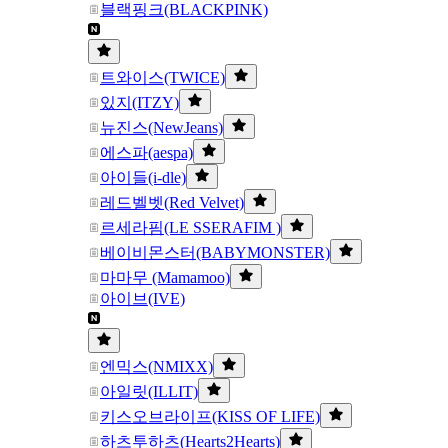
블랙핑크(BLACKPINK)
트와이스(TWICE)
있지(ITZY)
뉴진스(NewJeans)
에스파(aespa)
아이들(i-dle)
레드벨벳(Red Velvet)
르세라핌(LE SSERAFIM )
베이비몬스터(BABYMONSTER)
마마무 (Mamamoo)
아이브(IVE)
엔믹스(NMIXX)
아일릿(ILLIT)
키스오브라이프(KISS OF LIFE)
하츠투하츠(Hearts2Hearts)