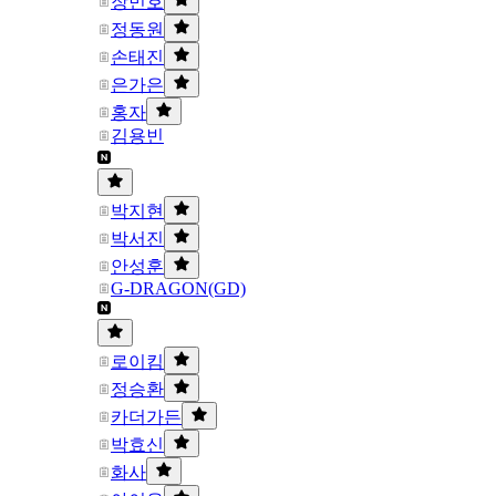
장민호
정동원
손태진
은가은
홍자
김용빈
박지현
박서진
안성훈
G-DRAGON(GD)
로이킴
정승환
카더가든
박효신
화사