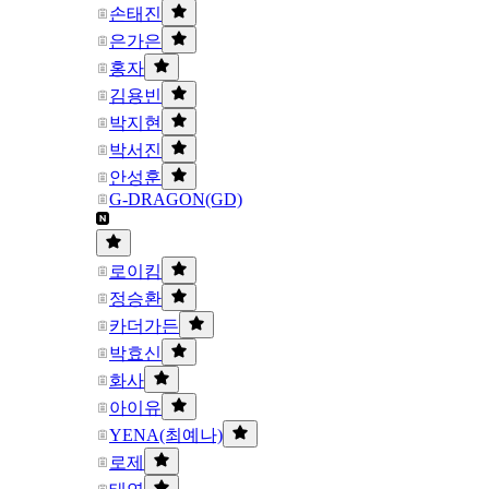
손태진
은가은
홍자
김용빈
박지현
박서진
안성훈
G-DRAGON(GD)
로이킴
정승환
카더가든
박효신
화사
아이유
YENA(최예나)
로제