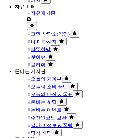
태연
자유 Talk
자유게시판
고민 상담소(익명)
나 대단하지
따뜻한말
핫이슈
골라줘
돈버는 게시판
오늘의 가계부
오늘의 소비 꿀팁
오늘의 다짐 & 목표
돈버는 핫딜
돈버는 이벤트
추천인코드 교환
앱테크 정보 & 꿀팁
당첨 자랑