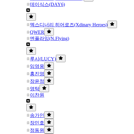
데이식스(DAY6)
엑스디너리 히어로즈(Xdinary Heroes)
QWER
엔플라잉(N.Flying)
루시(LUCY)
임영웅
홍진영
장윤정
영탁
이찬원
송가인
장민호
정동원