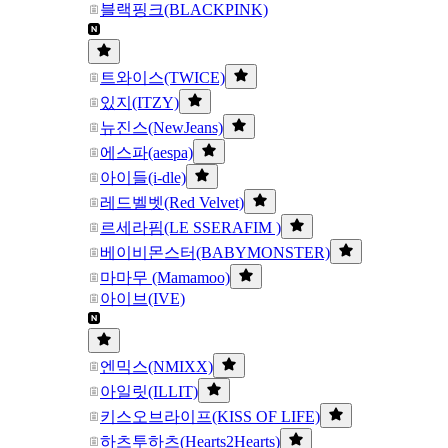
블랙핑크(BLACKPINK)
트와이스(TWICE)
있지(ITZY)
뉴진스(NewJeans)
에스파(aespa)
아이들(i-dle)
레드벨벳(Red Velvet)
르세라핌(LE SSERAFIM )
베이비몬스터(BABYMONSTER)
마마무 (Mamamoo)
아이브(IVE)
엔믹스(NMIXX)
아일릿(ILLIT)
키스오브라이프(KISS OF LIFE)
하츠투하츠(Hearts2Hearts)