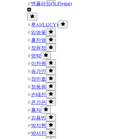
엔플라잉(N.Flying)
루시(LUCY)
임영웅
홍진영
장윤정
영탁
이찬원
송가인
장민호
정동원
손태진
은가은
홍자
김용빈
박지현
박서진