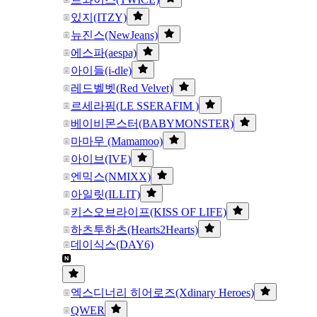
있지(ITZY)
뉴진스(NewJeans)
에스파(aespa)
아이들(i-dle)
레드벨벳(Red Velvet)
르세라핌(LE SSERAFIM )
베이비몬스터(BABYMONSTER)
마마무 (Mamamoo)
아이브(IVE)
엔믹스(NMIXX)
아일릿(ILLIT)
키스오브라이프(KISS OF LIFE)
하츠투하츠(Hearts2Hearts)
데이식스(DAY6)
엑스디너리 히어로즈(Xdinary Heroes)
QWER