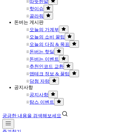
따뜻한말
핫이슈
골라줘
돈버는 게시판
오늘의 가계부
오늘의 소비 꿀팁
오늘의 다짐 & 목표
돈버는 핫딜
돈버는 이벤트
추천인코드 교환
앱테크 정보 & 꿀팁
당첨 자랑
공지사항
공지사항
탐스 이벤트
궁금한 내용을 검색해보세요
즐겨찾기