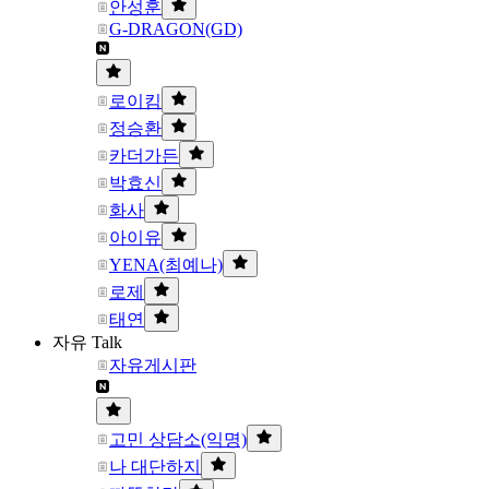
안성훈
G-DRAGON(GD)
로이킴
정승환
카더가든
박효신
화사
아이유
YENA(최예나)
로제
태연
자유 Talk
자유게시판
고민 상담소(익명)
나 대단하지