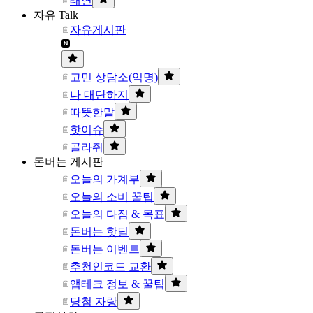
태연
자유 Talk
자유게시판
고민 상담소(익명)
나 대단하지
따뜻한말
핫이슈
골라줘
돈버는 게시판
오늘의 가계부
오늘의 소비 꿀팁
오늘의 다짐 & 목표
돈버는 핫딜
돈버는 이벤트
추천인코드 교환
앱테크 정보 & 꿀팁
당첨 자랑