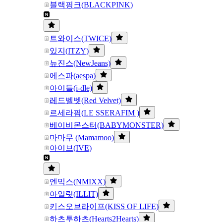
블랙핑크(BLACKPINK)
트와이스(TWICE)
있지(ITZY)
뉴진스(NewJeans)
에스파(aespa)
아이들(i-dle)
레드벨벳(Red Velvet)
르세라핌(LE SSERAFIM )
베이비몬스터(BABYMONSTER)
마마무 (Mamamoo)
아이브(IVE)
엔믹스(NMIXX)
아일릿(ILLIT)
키스오브라이프(KISS OF LIFE)
하츠투하츠(Hearts2Hearts)