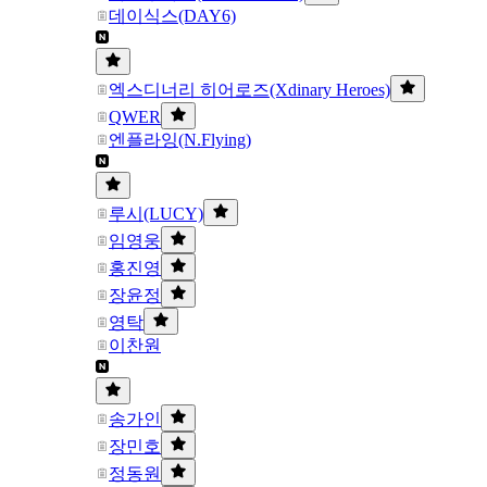
데이식스(DAY6)
엑스디너리 히어로즈(Xdinary Heroes)
QWER
엔플라잉(N.Flying)
루시(LUCY)
임영웅
홍진영
장윤정
영탁
이찬원
송가인
장민호
정동원