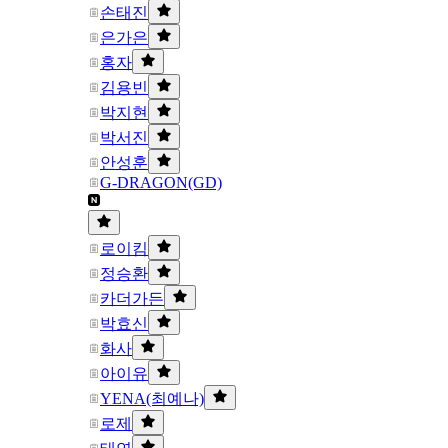
손태진
은가은
홍자
김용빈
박지현
박서진
안성훈
G-DRAGON(GD)
로이킴
정승환
카더가든
박효신
화사
아이유
YENA(최예나)
로제