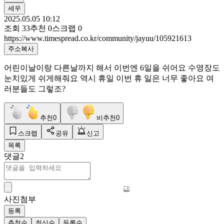
세우
2025.05.05 10:12
조회
33
추천
0
스크랩
0
https://www.timespread.co.kr/community/jayuu/105921613
주소복사
어린이날이랑 다른날까지 해서 이번엔 6일을 쉬어요 수영장도
눈치있게 쉬게해줘요 역시 휴일 이번 휴 일은 너무 좋아요 여
러분들도 그렇조?
추천
0
비추천
0
스크랩
공유
신고
목록
댓글
2
사진첨부
등록
추천순
최신순
등록순