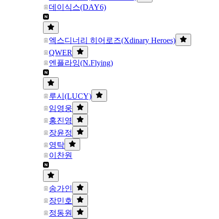
데이식스(DAY6)
엑스디너리 히어로즈(Xdinary Heroes)
QWER
엔플라잉(N.Flying)
루시(LUCY)
임영웅
홍진영
장윤정
영탁
이찬원
송가인
장민호
정동원