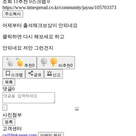
조회
11
추천
0
스크랩
0
https://www.timespread.co.kr/community/jayuu/105703373
주소복사
어제부터 출석체크보상이 안되네요
클릭하면 다시 해보세요 하고
안되네요 저만 그런건지
추천
0
비추천
0
스크랩
공유
신고
목록
댓글
0
사진첨부
등록
고객센터
cs@linkareer.com
이메일 문의