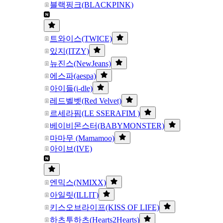
블랙핑크(BLACKPINK)
트와이스(TWICE)
있지(ITZY)
뉴진스(NewJeans)
에스파(aespa)
아이들(i-dle)
레드벨벳(Red Velvet)
르세라핌(LE SSERAFIM )
베이비몬스터(BABYMONSTER)
마마무 (Mamamoo)
아이브(IVE)
엔믹스(NMIXX)
아일릿(ILLIT)
키스오브라이프(KISS OF LIFE)
하츠투하츠(Hearts2Hearts)