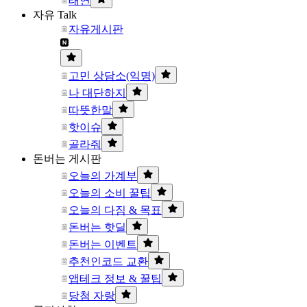
태연
자유 Talk
자유게시판
고민 상담소(익명)
나 대단하지
따뜻한말
핫이슈
골라줘
돈버는 게시판
오늘의 가계부
오늘의 소비 꿀팁
오늘의 다짐 & 목표
돈버는 핫딜
돈버는 이벤트
추천인코드 교환
앱테크 정보 & 꿀팁
당첨 자랑