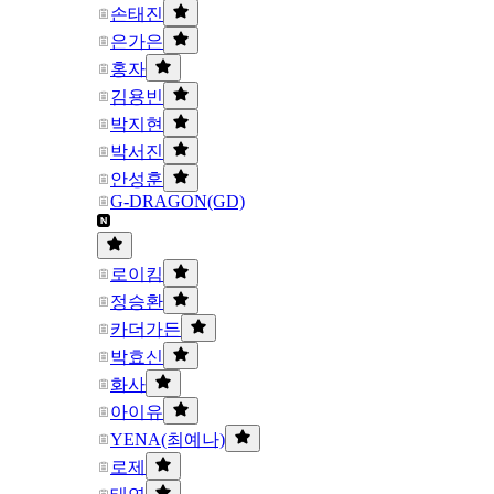
손태진
은가은
홍자
김용빈
박지현
박서진
안성훈
G-DRAGON(GD)
로이킴
정승환
카더가든
박효신
화사
아이유
YENA(최예나)
로제