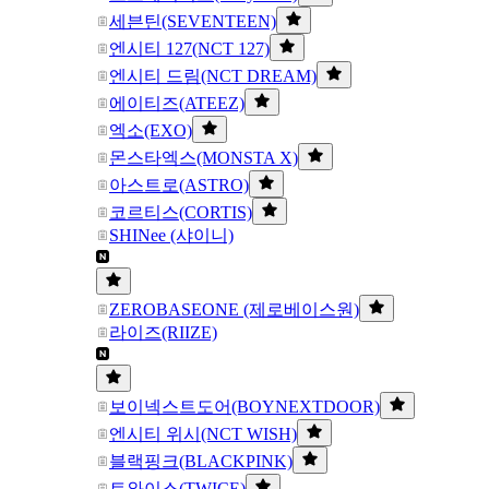
세븐틴(SEVENTEEN)
엔시티 127(NCT 127)
엔시티 드림(NCT DREAM)
에이티즈(ATEEZ)
엑소(EXO)
몬스타엑스(MONSTA X)
아스트로(ASTRO)
코르티스(CORTIS)
SHINee (샤이니)
ZEROBASEONE (제로베이스원)
라이즈(RIIZE)
보이넥스트도어(BOYNEXTDOOR)
엔시티 위시(NCT WISH)
블랙핑크(BLACKPINK)
트와이스(TWICE)