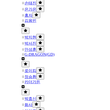
손태진
은가은
홍자
김용빈
박지현
박서진
안성훈
G-DRAGON(GD)
로이킴
정승환
카더가든
박효신
화사