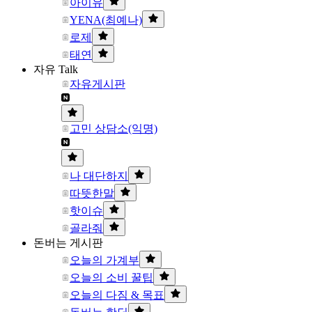
아이유
YENA(최예나)
로제
태연
자유 Talk
자유게시판
고민 상담소(익명)
나 대단하지
따뜻한말
핫이슈
골라줘
돈버는 게시판
오늘의 가계부
오늘의 소비 꿀팁
오늘의 다짐 & 목표