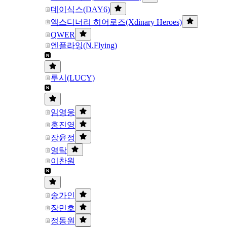
데이식스(DAY6)
엑스디너리 히어로즈(Xdinary Heroes)
QWER
엔플라잉(N.Flying)
루시(LUCY)
임영웅
홍진영
장윤정
영탁
이찬원
송가인
장민호
정동원