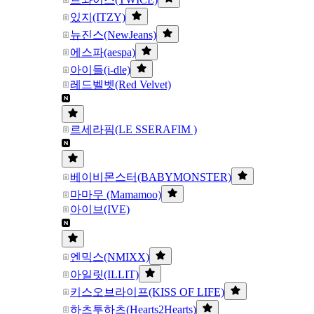
있지(ITZY)
뉴진스(NewJeans)
에스파(aespa)
아이들(i-dle)
레드벨벳(Red Velvet)
르세라핌(LE SSERAFIM )
베이비몬스터(BABYMONSTER)
마마무 (Mamamoo)
아이브(IVE)
엔믹스(NMIXX)
아일릿(ILLIT)
키스오브라이프(KISS OF LIFE)
하츠투하츠(Hearts2Hearts)