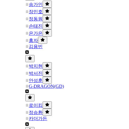
송가인
장민호
정동원
손태진
은가은
홍자
김용빈
박지현
박서진
안성훈
G-DRAGON(GD)
로이킴
정승환
카더가든