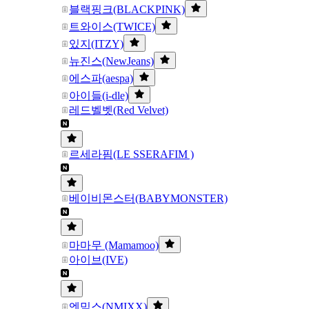
블랙핑크(BLACKPINK)
트와이스(TWICE)
있지(ITZY)
뉴진스(NewJeans)
에스파(aespa)
아이들(i-dle)
레드벨벳(Red Velvet)
르세라핌(LE SSERAFIM )
베이비몬스터(BABYMONSTER)
마마무 (Mamamoo)
아이브(IVE)
엔믹스(NMIXX)