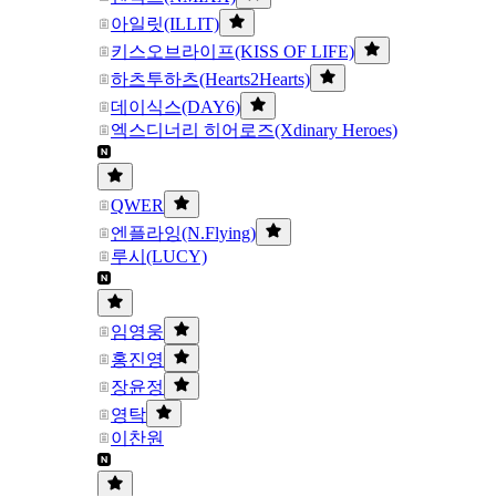
아일릿(ILLIT)
키스오브라이프(KISS OF LIFE)
하츠투하츠(Hearts2Hearts)
데이식스(DAY6)
엑스디너리 히어로즈(Xdinary Heroes)
QWER
엔플라잉(N.Flying)
루시(LUCY)
임영웅
홍진영
장윤정
영탁
이찬원