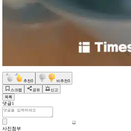
추천
0
비추천
0
스크랩
공유
신고
목록
댓글
1
사진첨부