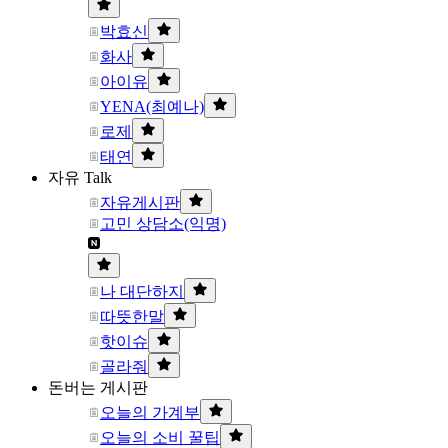
박효신
화사
아이유
YENA(최예나)
로제
태연
자유 Talk
자유게시판
고민 상담소(익명)
나 대단하지
따뜻한말
핫이슈
골라줘
돈버는 게시판
오늘의 가계부
오늘의 소비 꿀팁