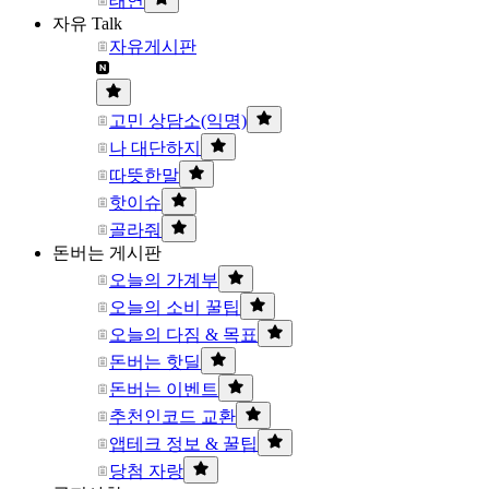
태연
자유 Talk
자유게시판
고민 상담소(익명)
나 대단하지
따뜻한말
핫이슈
골라줘
돈버는 게시판
오늘의 가계부
오늘의 소비 꿀팁
오늘의 다짐 & 목표
돈버는 핫딜
돈버는 이벤트
추천인코드 교환
앱테크 정보 & 꿀팁
당첨 자랑