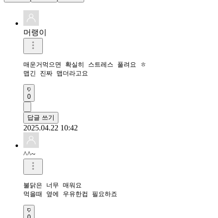
머랭이
매운거먹으면 확실히 스트레스 풀려요 ㅎ

맵긴 진짜 맵더라고요 
0
답글 쓰기
2025.04.22 10:42
^^~
불닭은 너무 매워요

먹을때 옆에 우유한컵 필요하죠
0