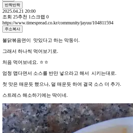
반짝반짝
2025.04.21 20:00
조회
25
추천
1
스크랩
0
https://www.timespread.co.kr/community/jayuu/104811594
주소복사
불닭볶음면이 맛있다고 하는 막둥이.
그래서 하나씩 먹어보기로.
처음 먹어보네요. ㅎㅎ
엄청 맵다면서 소스를 반만 넣으라고 해서 시키는대로.
첫 맛은 매운듯 했으나, 덜 매운듯 하여 결국 소스 더 추가.
스트레스 해소하기에는 딱이네.