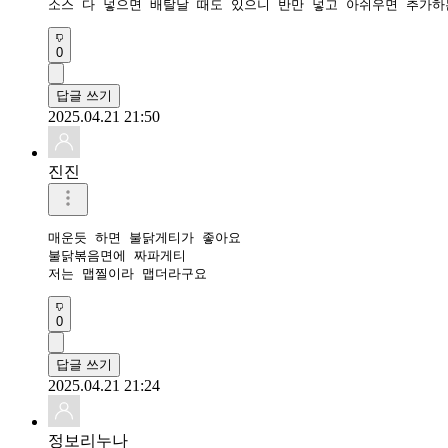
소스 다 넣으면 배탈날 때도 있으니 반만 넣고 아쉬우면 추가하
0
답글 쓰기
2025.04.21 21:50
진진
매운듯 하면 불닭게티가 좋아요

불닭볶음면에 짜파게티

저는 맵찔이라 맵더라구요
0
답글 쓰기
2025.04.21 21:24
정보리누나