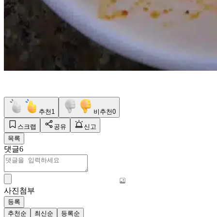
추천
1
비추천
0
스크랩
공유
신고
목록
댓글
6
사진첨부
등록
추천순
최신순
등록순