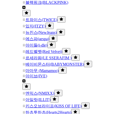
블랙핑크(BLACKPINK)
트와이스(TWICE)
있지(ITZY)
뉴진스(NewJeans)
에스파(aespa)
아이들(i-dle)
레드벨벳(Red Velvet)
르세라핌(LE SSERAFIM )
베이비몬스터(BABYMONSTER)
마마무 (Mamamoo)
아이브(IVE)
엔믹스(NMIXX)
아일릿(ILLIT)
키스오브라이프(KISS OF LIFE)
하츠투하츠(Hearts2Hearts)