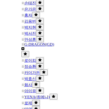
손태진
은가은
홍자
김용빈
박지현
박서진
안성훈
G-DRAGON(GD)
로이킴
정승환
카더가든
박효신
화사
아이유
YENA(최예나)
로제