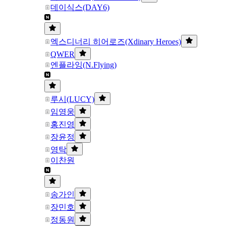
데이식스(DAY6)
엑스디너리 히어로즈(Xdinary Heroes)
QWER
엔플라잉(N.Flying)
루시(LUCY)
임영웅
홍진영
장윤정
영탁
이찬원
송가인
장민호
정동원