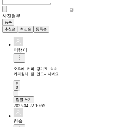
사진첨부
등록
추천순
최신순
등록순
머랭이
오후에 커피 떙기죠 ㅎㅎ

커피원래 잘 안드시나봐요 
0
답글 쓰기
2025.04.22 10:55
한솔