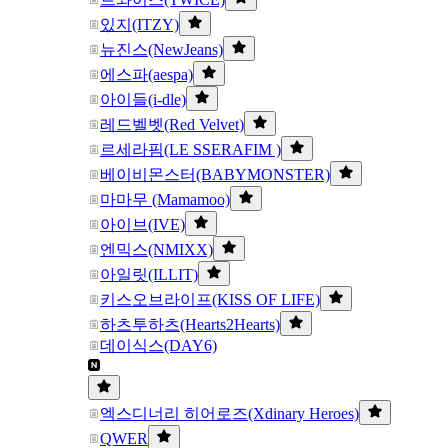
있지(ITZY)
뉴진스(NewJeans)
에스파(aespa)
아이들(i-dle)
레드벨벳(Red Velvet)
르세라핌(LE SSERAFIM )
베이비몬스터(BABYMONSTER)
마마무 (Mamamoo)
아이브(IVE)
엔믹스(NMIXX)
아일릿(ILLIT)
키스오브라이프(KISS OF LIFE)
하츠투하츠(Hearts2Hearts)
데이식스(DAY6)
엑스디너리 히어로즈(Xdinary Heroes)
QWER