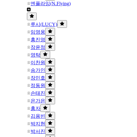
엔플라잉(N.Flying)
루시(LUCY)
임영웅
홍진영
장윤정
영탁
이찬원
송가인
장민호
정동원
손태진
은가은
홍자
김용빈
박지현
박서진