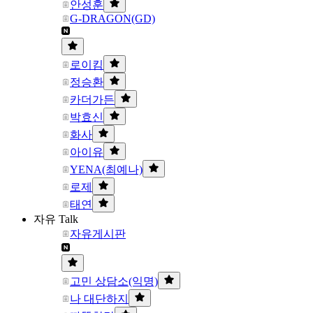
안성훈
G-DRAGON(GD)
로이킴
정승환
카더가든
박효신
화사
아이유
YENA(최예나)
로제
태연
자유 Talk
자유게시판
고민 상담소(익명)
나 대단하지