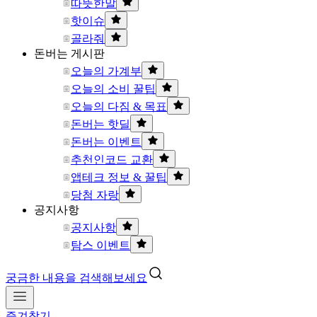
따뜻한말
핫이슈
골라줘
돈버는 게시판
오늘의 가계부
오늘의 소비 꿀팁
오늘의 다짐 & 목표
돈버는 핫딜
돈버는 이벤트
추천인코드 교환
앱테크 정보 & 꿀팁
당첨 자랑
공지사항
공지사항
탐스 이벤트
궁금한 내용을 검색해보세요
즐겨찾기