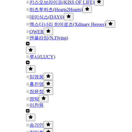
키스오브라이프(KISS OF LIFE)
하츠투하츠(Hearts2Hearts)
데이식스(DAY6)
엑스디너리 히어로즈(Xdinary Heroes)
QWER
엔플라잉(N.Flying)
루시(LUCY)
임영웅
홍진영
장윤정
영탁
이찬원
송가인