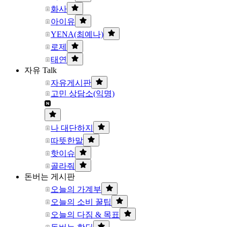
화사
아이유
YENA(최예나)
로제
태연
자유 Talk
자유게시판
고민 상담소(익명)
나 대단하지
따뜻한말
핫이슈
골라줘
돈버는 게시판
오늘의 가계부
오늘의 소비 꿀팁
오늘의 다짐 & 목표