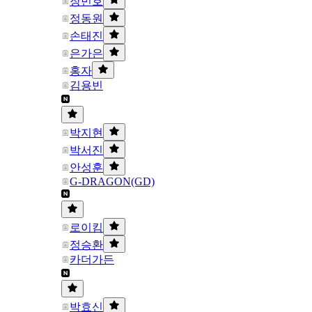
장민호
정동원
손태진
은가은
홍자
김용빈
박지현
박서진
안성훈
G-DRAGON(GD)
로이킴
정승환
카더가든
박효신