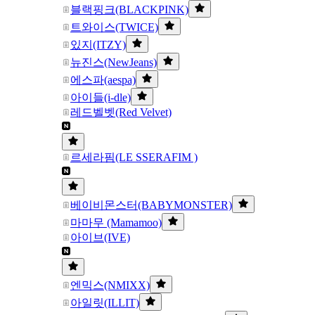
블랙핑크(BLACKPINK)
트와이스(TWICE)
있지(ITZY)
뉴진스(NewJeans)
에스파(aespa)
아이들(i-dle)
레드벨벳(Red Velvet)
르세라핌(LE SSERAFIM )
베이비몬스터(BABYMONSTER)
마마무 (Mamamoo)
아이브(IVE)
엔믹스(NMIXX)
아일릿(ILLIT)