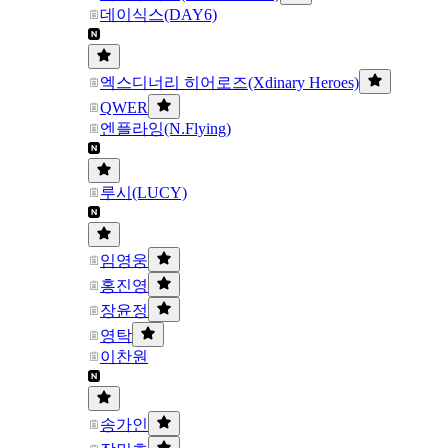
데이식스(DAY6)
엑스디너리 히어로즈(Xdinary Heroes)
QWER
엔플라잉(N.Flying)
루시(LUCY)
임영웅
홍진영
장윤정
영탁
이찬원
송가인