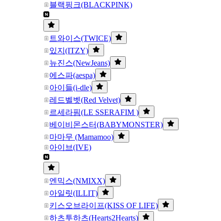
블랙핑크(BLACKPINK)
트와이스(TWICE)
있지(ITZY)
뉴진스(NewJeans)
에스파(aespa)
아이들(i-dle)
레드벨벳(Red Velvet)
르세라핌(LE SSERAFIM )
베이비몬스터(BABYMONSTER)
마마무 (Mamamoo)
아이브(IVE)
엔믹스(NMIXX)
아일릿(ILLIT)
키스오브라이프(KISS OF LIFE)
하츠투하츠(Hearts2Hearts)