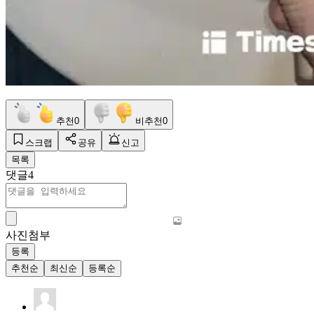
추천
0
비추천
0
스크랩
공유
신고
목록
댓글
4
사진첨부
등록
추천순
최신순
등록순