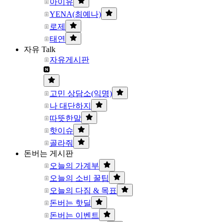
아이유
YENA(최예나)
로제
태연
자유 Talk
자유게시판
고민 상담소(익명)
나 대단하지
따뜻한말
핫이슈
골라줘
돈버는 게시판
오늘의 가계부
오늘의 소비 꿀팁
오늘의 다짐 & 목표
돈버는 핫딜
돈버는 이벤트