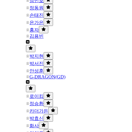
장민호
정동원
손태진
은가은
홍자
김용빈
박지현
박서진
안성훈
G-DRAGON(GD)
로이킴
정승환
카더가든
박효신
화사