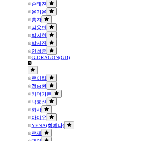
손태진
은가은
홍자
김용빈
박지현
박서진
안성훈
G-DRAGON(GD)
로이킴
정승환
카더가든
박효신
화사
아이유
YENA(최예나)
로제