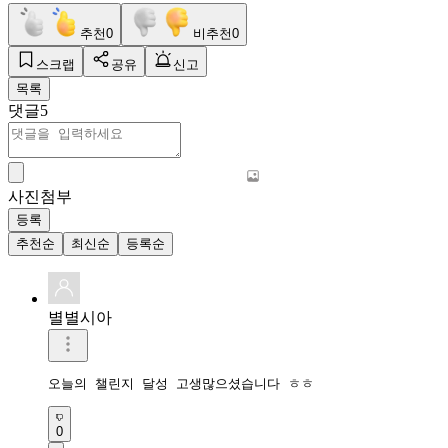
추천
0
비추천
0
스크랩
공유
신고
목록
댓글
5
사진첨부
등록
추천순
최신순
등록순
별별시아
오늘의 챌린지 달성 고생많으셨습니다 ㅎㅎ
0