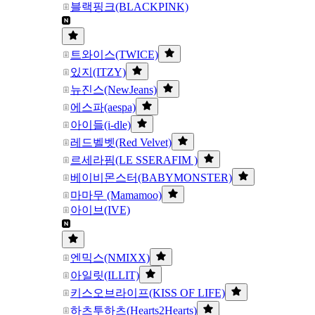
블랙핑크(BLACKPINK)
트와이스(TWICE)
있지(ITZY)
뉴진스(NewJeans)
에스파(aespa)
아이들(i-dle)
레드벨벳(Red Velvet)
르세라핌(LE SSERAFIM )
베이비몬스터(BABYMONSTER)
마마무 (Mamamoo)
아이브(IVE)
엔믹스(NMIXX)
아일릿(ILLIT)
키스오브라이프(KISS OF LIFE)
하츠투하츠(Hearts2Hearts)