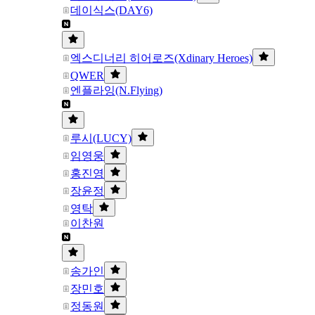
데이식스(DAY6)
엑스디너리 히어로즈(Xdinary Heroes)
QWER
엔플라잉(N.Flying)
루시(LUCY)
임영웅
홍진영
장윤정
영탁
이찬원
송가인
장민호
정동원