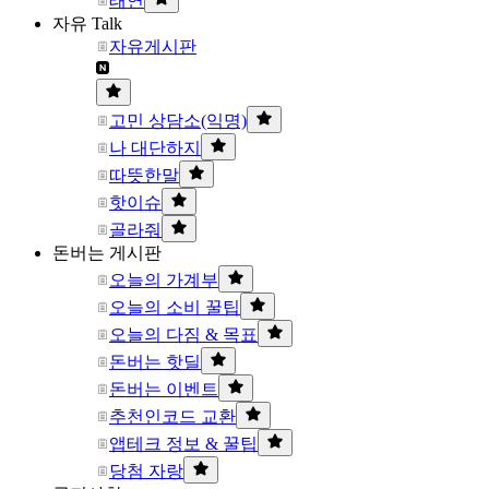
태연
자유 Talk
자유게시판
고민 상담소(익명)
나 대단하지
따뜻한말
핫이슈
골라줘
돈버는 게시판
오늘의 가계부
오늘의 소비 꿀팁
오늘의 다짐 & 목표
돈버는 핫딜
돈버는 이벤트
추천인코드 교환
앱테크 정보 & 꿀팁
당첨 자랑