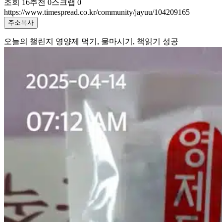
조회
16
추천
0
스크랩
0
https://www.timespread.co.kr/community/jayuu/104209165
주소복사
오늘의 챌린지 영양제 먹기, 물마시기, 책읽기 성공