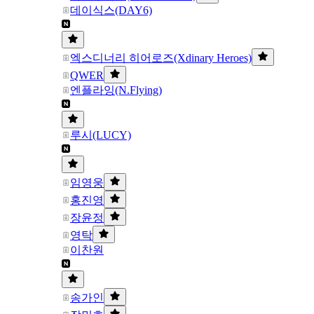
데이식스(DAY6)
엑스디너리 히어로즈(Xdinary Heroes)
QWER
엔플라잉(N.Flying)
루시(LUCY)
임영웅
홍진영
장윤정
영탁
이찬원
송가인