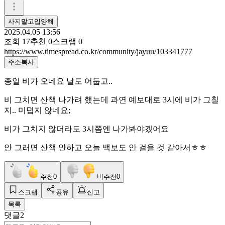
사지말고입양해
2025.04.05 13:56
조회
17
추천
0
스크랩
0
https://www.timespread.co.kr/community/jayuu/103341777
주소복사
종일 비가 오네요 날도 어둡고..
비 그치면 산책 나가려 했는데 과연 예보대로 3시에 비가 그칠
지.. 미덥지 않네요;
비가 그치지 않더라도 3시쯤엔 나가봐야겠어요
안 그러면 산책 안하고 오늘 백보도 안 걸을 것 같아서ㅎㅎ
추천
0
비추천
0
스크랩
공유
신고
목록
댓글
2