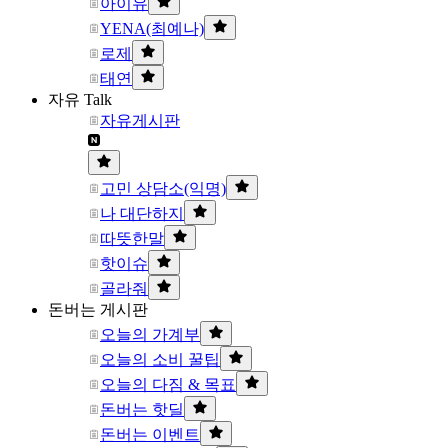
아이유
YENA(최예나)
로제
태연
자유 Talk
자유게시판
고민 상담소(익명)
나 대단하지
따뜻한말
핫이슈
골라줘
돈버는 게시판
오늘의 가계부
오늘의 소비 꿀팁
오늘의 다짐 & 목표
돈버는 핫딜
돈버는 이벤트