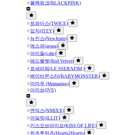
블랙핑크(BLACKPINK)
트와이스(TWICE)
있지(ITZY)
뉴진스(NewJeans)
에스파(aespa)
아이들(i-dle)
레드벨벳(Red Velvet)
르세라핌(LE SSERAFIM )
베이비몬스터(BABYMONSTER)
마마무 (Mamamoo)
아이브(IVE)
엔믹스(NMIXX)
아일릿(ILLIT)
키스오브라이프(KISS OF LIFE)
하츠투하츠(Hearts2Hearts)