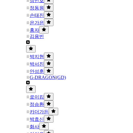
장민호
정동원
손태진
은가은
홍자
김용빈
박지현
박서진
안성훈
G-DRAGON(GD)
로이킴
정승환
카더가든
박효신
화사