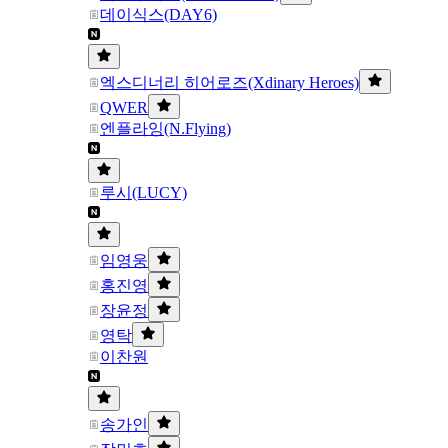
데이식스(DAY6)
엑스디너리 히어로즈(Xdinary Heroes)
QWER
엔플라잉(N.Flying)
루시(LUCY)
임영웅
홍진영
장윤정
영탁
이찬원
송가인