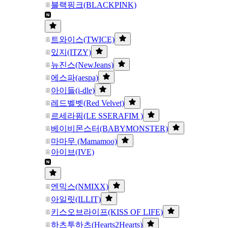
블랙핑크(BLACKPINK)
트와이스(TWICE)
있지(ITZY)
뉴진스(NewJeans)
에스파(aespa)
아이들(i-dle)
레드벨벳(Red Velvet)
르세라핌(LE SSERAFIM )
베이비몬스터(BABYMONSTER)
마마무 (Mamamoo)
아이브(IVE)
엔믹스(NMIXX)
아일릿(ILLIT)
키스오브라이프(KISS OF LIFE)
하츠투하츠(Hearts2Hearts)