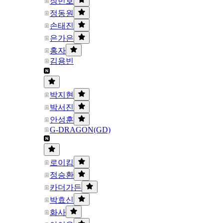
장민호
정동원
손태진
은가은
홍자
김용빈
박지현
박서진
안성훈
G-DRAGON(GD)
로이킴
정승환
카더가든
박효신
화사