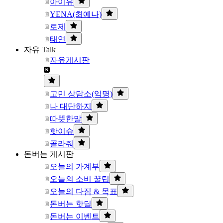
아이유
YENA(최예나)
로제
태연
자유 Talk
자유게시판
고민 상담소(익명)
나 대단하지
따뜻한말
핫이슈
골라줘
돈버는 게시판
오늘의 가계부
오늘의 소비 꿀팁
오늘의 다짐 & 목표
돈버는 핫딜
돈버는 이벤트