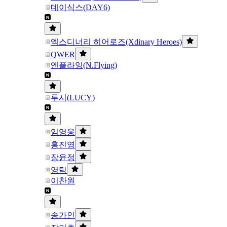
데이식스(DAY6)
엑스디너리 히어로즈(Xdinary Heroes)
QWER
엔플라잉(N.Flying)
루시(LUCY)
임영웅
홍진영
장윤정
영탁
이찬원
송가인