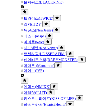
블랙핑크(BLACKPINK)
트와이스(TWICE)
있지(ITZY)
뉴진스(NewJeans)
에스파(aespa)
아이들(i-dle)
레드벨벳(Red Velvet)
르세라핌(LE SSERAFIM )
베이비몬스터(BABYMONSTER)
마마무 (Mamamoo)
아이브(IVE)
엔믹스(NMIXX)
아일릿(ILLIT)
키스오브라이프(KISS OF LIFE)
하츠투하츠(Hearts2Hearts)