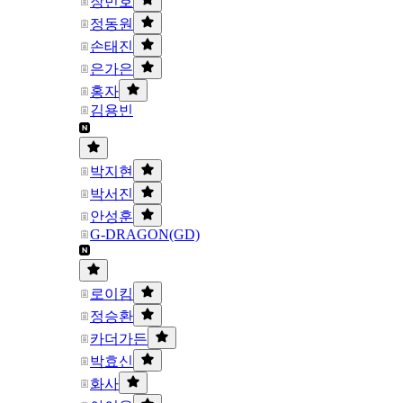
장민호
정동원
손태진
은가은
홍자
김용빈
박지현
박서진
안성훈
G-DRAGON(GD)
로이킴
정승환
카더가든
박효신
화사