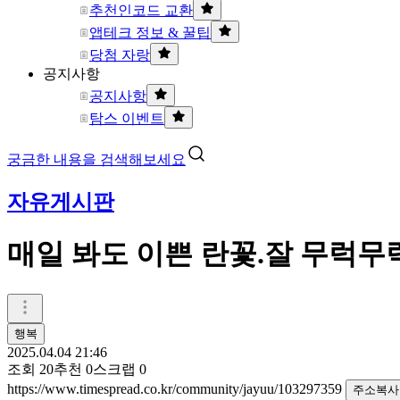
추천인코드 교환
앱테크 정보 & 꿀팁
당첨 자랑
공지사항
공지사항
탐스 이벤트
궁금한 내용을 검색해보세요
자유게시판
매일 봐도 이쁜 란꽃.잘 무럭무럭
행복
2025.04.04 21:46
조회
20
추천
0
스크랩
0
https://www.timespread.co.kr/community/jayuu/103297359
주소복사