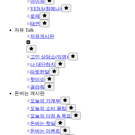
아이유
YENA(최예나)
로제
태연
자유 Talk
자유게시판
고민 상담소(익명)
나 대단하지
따뜻한말
핫이슈
골라줘
돈버는 게시판
오늘의 가계부
오늘의 소비 꿀팁
오늘의 다짐 & 목표
돈버는 핫딜
돈버는 이벤트