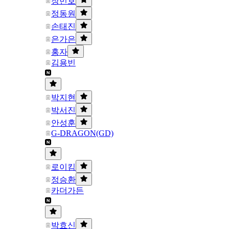
장민호
정동원
손태진
은가은
홍자
김용빈
박지현
박서진
안성훈
G-DRAGON(GD)
로이킴
정승환
카더가든
박효신