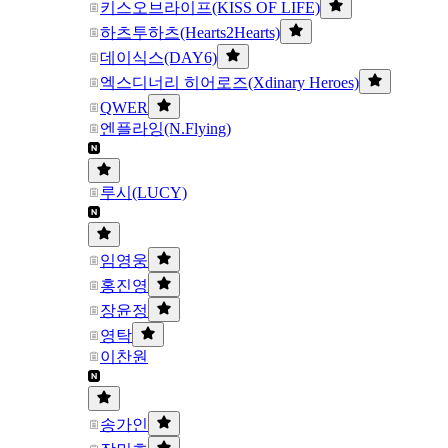
키스오브라이프(KISS OF LIFE)
하츠투하츠(Hearts2Hearts)
데이식스(DAY6)
엑스디너리 히어로즈(Xdinary Heroes)
QWER
엔플라잉(N.Flying)
루시(LUCY)
임영웅
홍진영
장윤정
영탁
이찬원
송가인