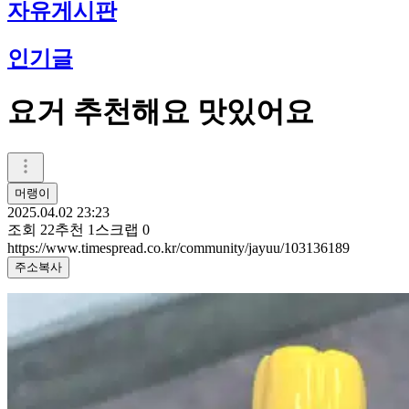
자유게시판
인기글
요거 추천해요 맛있어요
머랭이
2025.04.02 23:23
조회
22
추천
1
스크랩
0
https://www.timespread.co.kr/community/jayuu/103136189
주소복사