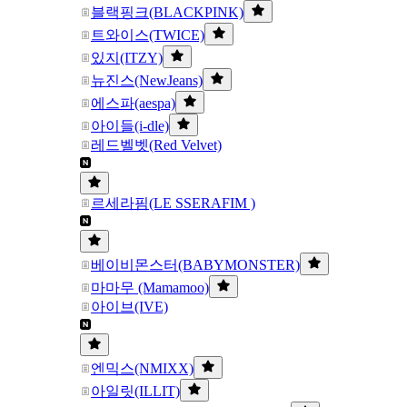
블랙핑크(BLACKPINK)
트와이스(TWICE)
있지(ITZY)
뉴진스(NewJeans)
에스파(aespa)
아이들(i-dle)
레드벨벳(Red Velvet)
르세라핌(LE SSERAFIM )
베이비몬스터(BABYMONSTER)
마마무 (Mamamoo)
아이브(IVE)
엔믹스(NMIXX)
아일릿(ILLIT)