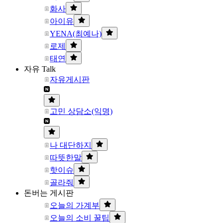
화사
아이유
YENA(최예나)
로제
태연
자유 Talk
자유게시판
고민 상담소(익명)
나 대단하지
따뜻한말
핫이슈
골라줘
돈버는 게시판
오늘의 가계부
오늘의 소비 꿀팁