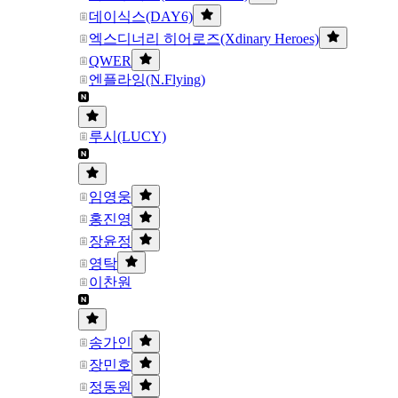
데이식스(DAY6)
엑스디너리 히어로즈(Xdinary Heroes)
QWER
엔플라잉(N.Flying)
루시(LUCY)
임영웅
홍진영
장윤정
영탁
이찬원
송가인
장민호
정동원