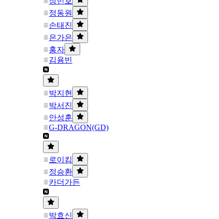
장민호
정동원
손태진
은가은
홍자
김용빈
박지현
박서진
안성훈
G-DRAGON(GD)
로이킴
정승환
카더가든
박효신