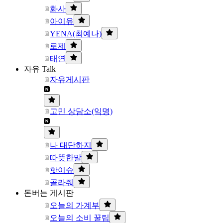
화사
아이유
YENA(최예나)
로제
태연
자유 Talk
자유게시판
고민 상담소(익명)
나 대단하지
따뜻한말
핫이슈
골라줘
돈버는 게시판
오늘의 가계부
오늘의 소비 꿀팁