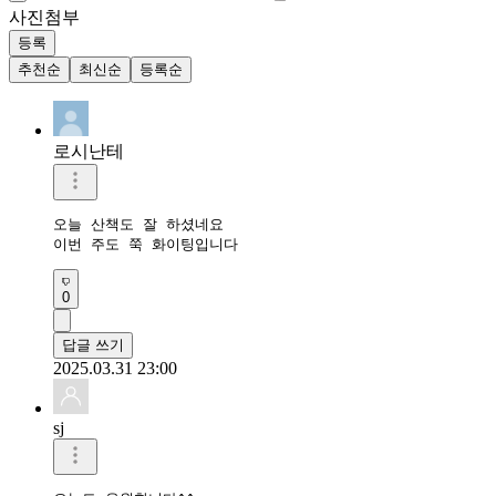
사진첨부
등록
추천순
최신순
등록순
로시난테
오늘 산책도 잘 하셨네요

이번 주도 쭉 화이팅입니다
0
답글 쓰기
2025.03.31 23:00
sj