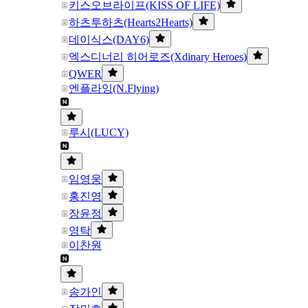
키스오브라이프(KISS OF LIFE)
하츠투하츠(Hearts2Hearts)
데이식스(DAY6)
엑스디너리 히어로즈(Xdinary Heroes)
QWER
엔플라잉(N.Flying)
루시(LUCY)
임영웅
홍진영
장윤정
영탁
이찬원
송가인