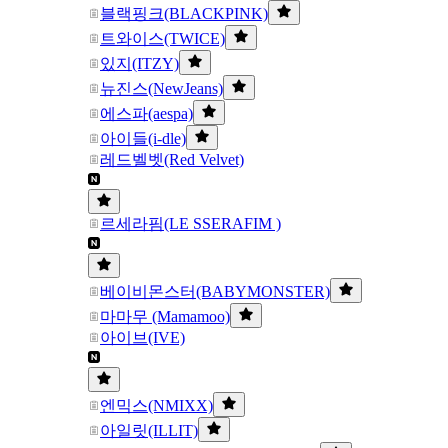
블랙핑크(BLACKPINK)
트와이스(TWICE)
있지(ITZY)
뉴진스(NewJeans)
에스파(aespa)
아이들(i-dle)
레드벨벳(Red Velvet)
르세라핌(LE SSERAFIM )
베이비몬스터(BABYMONSTER)
마마무 (Mamamoo)
아이브(IVE)
엔믹스(NMIXX)
아일릿(ILLIT)