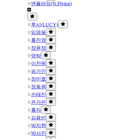
엔플라잉(N.Flying)
루시(LUCY)
임영웅
홍진영
장윤정
영탁
이찬원
송가인
장민호
정동원
손태진
은가은
홍자
김용빈
박지현
박서진