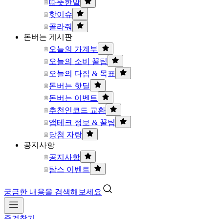
따뜻한말
핫이슈
골라줘
돈버는 게시판
오늘의 가계부
오늘의 소비 꿀팁
오늘의 다짐 & 목표
돈버는 핫딜
돈버는 이벤트
추천인코드 교환
앱테크 정보 & 꿀팁
당첨 자랑
공지사항
공지사항
탐스 이벤트
궁금한 내용을 검색해보세요
즐겨찾기