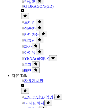
안성훈
G-DRAGON(GD)
로이킴
정승환
카더가든
박효신
화사
아이유
YENA(최예나)
로제
태연
자유 Talk
자유게시판
고민 상담소(익명)
나 대단하지