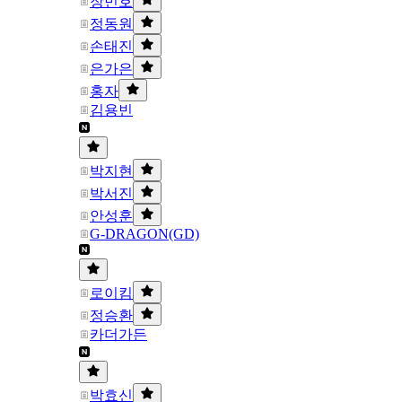
장민호
정동원
손태진
은가은
홍자
김용빈
박지현
박서진
안성훈
G-DRAGON(GD)
로이킴
정승환
카더가든
박효신