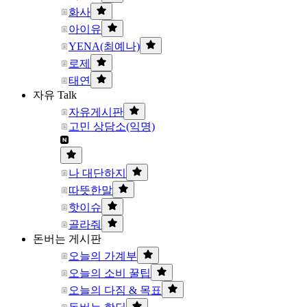
화사
아이유
YENA(최예나)
로제
태연
자유 Talk
자유게시판
고민 상담소(익명)
나 대단하지
따뜻한말
핫이슈
골라줘
돈버는 게시판
오늘의 가계부
오늘의 소비 꿀팁
오늘의 다짐 & 목표