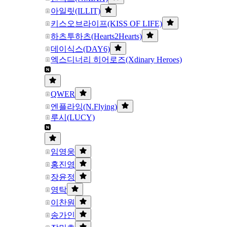
아일릿(ILLIT)
키스오브라이프(KISS OF LIFE)
하츠투하츠(Hearts2Hearts)
데이식스(DAY6)
엑스디너리 히어로즈(Xdinary Heroes)
QWER
엔플라잉(N.Flying)
루시(LUCY)
임영웅
홍진영
장윤정
영탁
이찬원
송가인