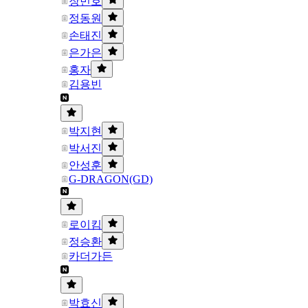
장민호
정동원
손태진
은가은
홍자
김용빈
박지현
박서진
안성훈
G-DRAGON(GD)
로이킴
정승환
카더가든
박효신