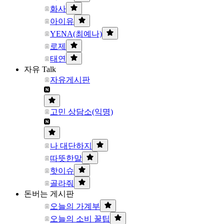
화사
아이유
YENA(최예나)
로제
태연
자유 Talk
자유게시판
고민 상담소(익명)
나 대단하지
따뜻한말
핫이슈
골라줘
돈버는 게시판
오늘의 가계부
오늘의 소비 꿀팁