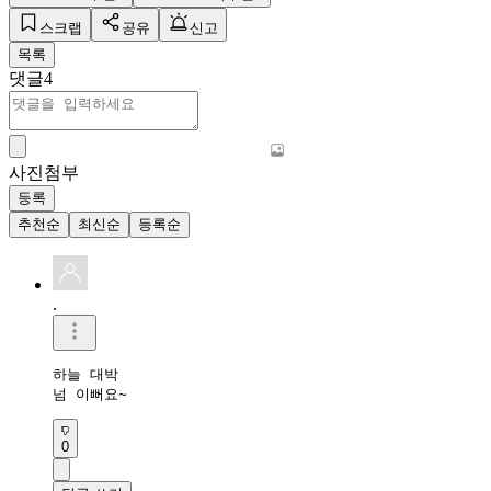
스크랩
공유
신고
목록
댓글
4
사진첨부
등록
추천순
최신순
등록순
.
하늘 대박

넘 이뻐요~
0