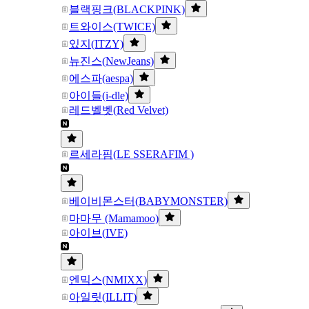
블랙핑크(BLACKPINK)
트와이스(TWICE)
있지(ITZY)
뉴진스(NewJeans)
에스파(aespa)
아이들(i-dle)
레드벨벳(Red Velvet)
르세라핌(LE SSERAFIM )
베이비몬스터(BABYMONSTER)
마마무 (Mamamoo)
아이브(IVE)
엔믹스(NMIXX)
아일릿(ILLIT)