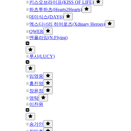
키스오브라이프(KISS OF LIFE)
하츠투하츠(Hearts2Hearts)
데이식스(DAY6)
엑스디너리 히어로즈(Xdinary Heroes)
QWER
엔플라잉(N.Flying)
루시(LUCY)
임영웅
홍진영
장윤정
영탁
이찬원
송가인