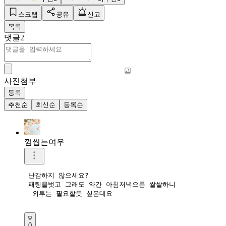
스크랩
공유
신고
목록
댓글
2
사진첨부
등록
추천순
최신순
등록순
껌씹는여우
 난감하지 않으세요?

 패팅을벗고 그래도 약간 아침저녁으론 쌀쌀하니

  외투는 필요할듯 싶은데요

0