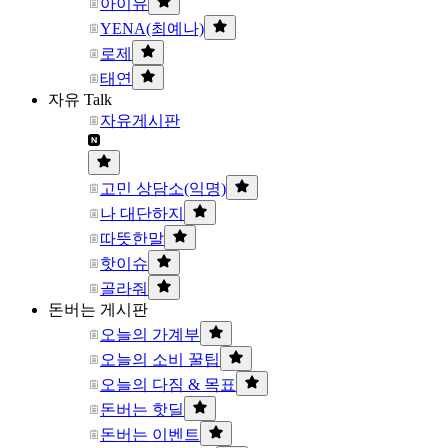
아이유
YENA(최예나)
로제
태연
자유 Talk
자유게시판
고민 상담소(익명)
나 대단하지
따뜻한말
핫이슈
골라줘
돈버는 게시판
오늘의 가계부
오늘의 소비 꿀팁
오늘의 다짐 & 목표
돈버는 핫딜
돈버는 이벤트