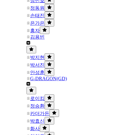
장민호
정동원
손태진
은가은
홍자
김용빈
박지현
박서진
안성훈
G-DRAGON(GD)
로이킴
정승환
카더가든
박효신
화사