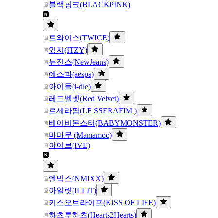
블랙핑크(BLACKPINK)
트와이스(TWICE)
있지(ITZY)
뉴진스(NewJeans)
에스파(aespa)
아이들(i-dle)
레드벨벳(Red Velvet)
르세라핌(LE SSERAFIM )
베이비몬스터(BABYMONSTER)
마마무 (Mamamoo)
아이브(IVE)
엔믹스(NMIXX)
아일릿(ILLIT)
키스오브라이프(KISS OF LIFE)
하츠투하츠(Hearts2Hearts)