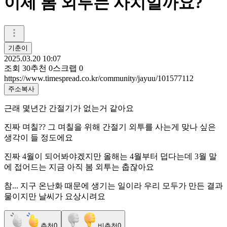
이제 봄 외투는 사치일까요?
기춘이
2025.03.20 10:07
조회
30
추천
0
스크랩
0
https://www.timespread.co.kr/community/jayuu/101577112
주소복사
근래 몇년간 간절기가 없는거 같아요
진짜 며칠?? 그 며칠을 위해 간절기 외투를 사는게 맞나 싶은
생각이 들 정도에요
진짜 4월이 되어봐야겠지만 올해는 4월부터 덥다는데 3월 말
에 접어드는 지금 아직 봄 외투는 춥잖아요
참... 지구 온난화 때문에 생기는 일이라 우리 모두가 만든 결과
물이지만 날씨가 요상시려요
추천
0
비추천
0