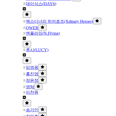
데이식스(DAY6)
엑스디너리 히어로즈(Xdinary Heroes)
QWER
엔플라잉(N.Flying)
루시(LUCY)
임영웅
홍진영
장윤정
영탁
이찬원
송가인