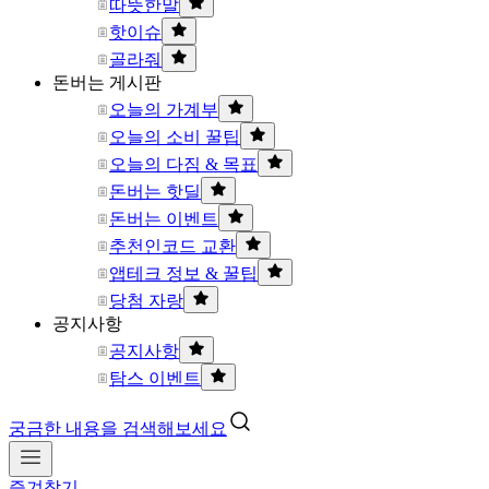
따뜻한말
핫이슈
골라줘
돈버는 게시판
오늘의 가계부
오늘의 소비 꿀팁
오늘의 다짐 & 목표
돈버는 핫딜
돈버는 이벤트
추천인코드 교환
앱테크 정보 & 꿀팁
당첨 자랑
공지사항
공지사항
탐스 이벤트
궁금한 내용을 검색해보세요
즐겨찾기