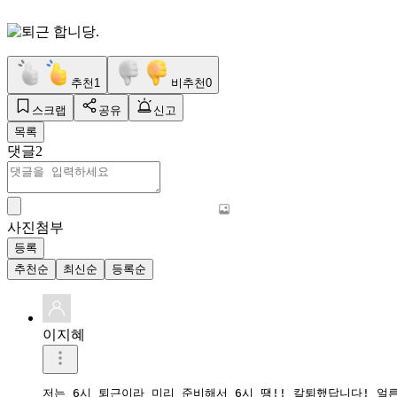
추천
1
비추천
0
스크랩
공유
신고
목록
댓글
2
사진첨부
등록
추천순
최신순
등록순
이지혜
저는 6시 퇴근이라 미리 준비해서 6시 땡!! 칼퇴했답니다! 얼