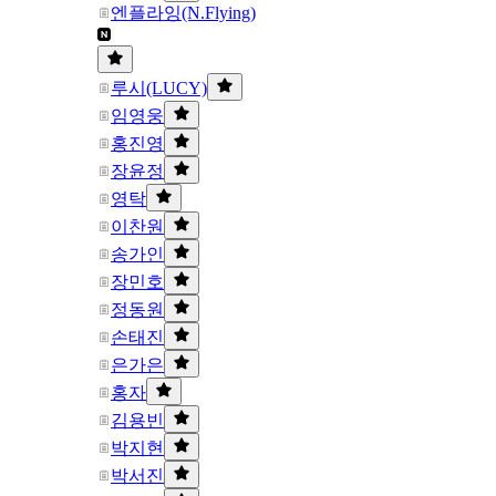
엔플라잉(N.Flying)
루시(LUCY)
임영웅
홍진영
장윤정
영탁
이찬원
송가인
장민호
정동원
손태진
은가은
홍자
김용빈
박지현
박서진