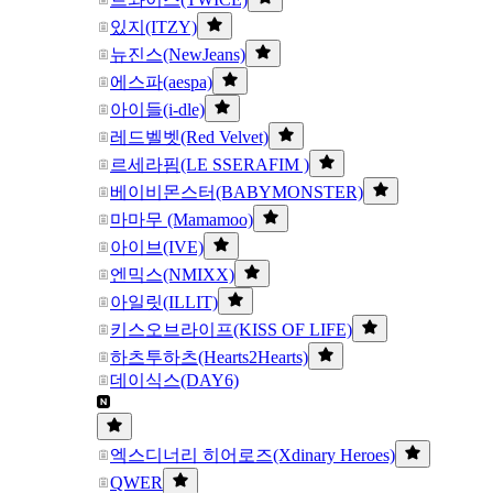
있지(ITZY)
뉴진스(NewJeans)
에스파(aespa)
아이들(i-dle)
레드벨벳(Red Velvet)
르세라핌(LE SSERAFIM )
베이비몬스터(BABYMONSTER)
마마무 (Mamamoo)
아이브(IVE)
엔믹스(NMIXX)
아일릿(ILLIT)
키스오브라이프(KISS OF LIFE)
하츠투하츠(Hearts2Hearts)
데이식스(DAY6)
엑스디너리 히어로즈(Xdinary Heroes)
QWER