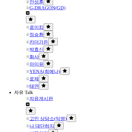
안성훈
G-DRAGON(GD)
로이킴
정승환
카더가든
박효신
화사
아이유
YENA(최예나)
로제
태연
자유 Talk
자유게시판
고민 상담소(익명)
나 대단하지