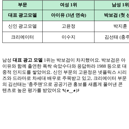
부문
여성 1위
남성 1위
대표 광고모델
아이유 (3년 연속)
박보검 (첫 
신인 광고모델
고윤정
박지훈
크리에이터
이수지
김선태 (충
남성
대표 광고 모델
1위는 박보검이 차지했어요. 박보검은 아
이유와 함께 출연한 폭싹 속았수다와 응답하라 1988 등으로 대
중적 인지도를 쌓았어요. 신인 부문의 고윤정은 넷플릭스 시리
즈와 드라마로 차세대 배우로 주목받고 있고, 크리에이터 부문
의 김선태는 '충주맨'으로 공공기관 홍보를 새롭게 풀어낸 콘
텐츠로 높은 평가를 받았어요 ٩(◕‿◕)۶