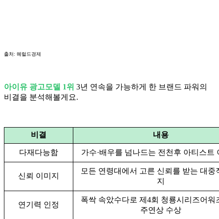
출처: 헤럴드경제
아이유 광고모델 1위
3년 연속을 가능하게 한 브랜드 파워의
비결을 분석해볼게요.
비결
내용
다재다능함
가수·배우를 넘나드는 전천후 아티스트
모든 연령대에서 고른 신뢰를 받는 대중
신뢰 이미지
지
폭싹 속았수다로 제4회 청룡시리즈어워
연기력 인정
주연상 수상