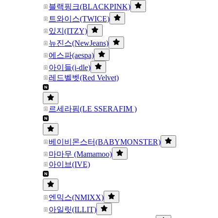
블랙핑크(BLACKPINK)
트와이스(TWICE)
있지(ITZY)
뉴진스(NewJeans)
에스파(aespa)
아이들(i-dle)
레드벨벳(Red Velvet)
르세라핌(LE SSERAFIM )
베이비몬스터(BABYMONSTER)
마마무 (Mamamoo)
아이브(IVE)
엔믹스(NMIXX)
아일릿(ILLIT)