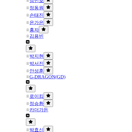
장민호
정동원
손태진
은가은
홍자
김용빈
박지현
박서진
안성훈
G-DRAGON(GD)
로이킴
정승환
카더가든
박효신