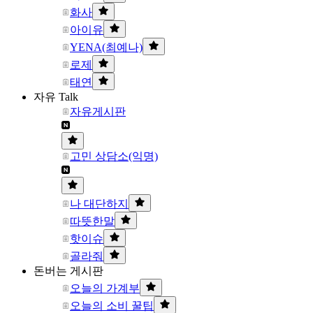
화사
아이유
YENA(최예나)
로제
태연
자유 Talk
자유게시판
고민 상담소(익명)
나 대단하지
따뜻한말
핫이슈
골라줘
돈버는 게시판
오늘의 가계부
오늘의 소비 꿀팁