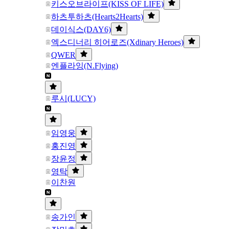
키스오브라이프(KISS OF LIFE)
하츠투하츠(Hearts2Hearts)
데이식스(DAY6)
엑스디너리 히어로즈(Xdinary Heroes)
QWER
엔플라잉(N.Flying)
루시(LUCY)
임영웅
홍진영
장윤정
영탁
이찬원
송가인