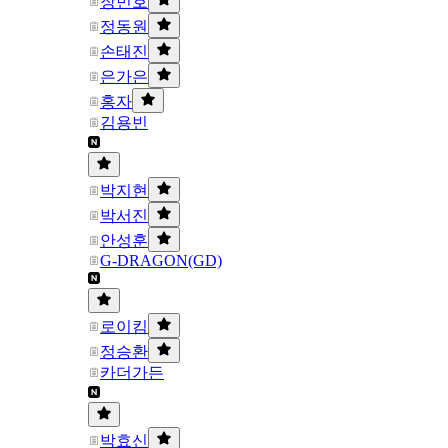
장민호
정동원
손태진
은가은
홍자
김용빈
박지현
박서진
안성훈
G-DRAGON(GD)
로이킴
정승환
카더가든
박효신