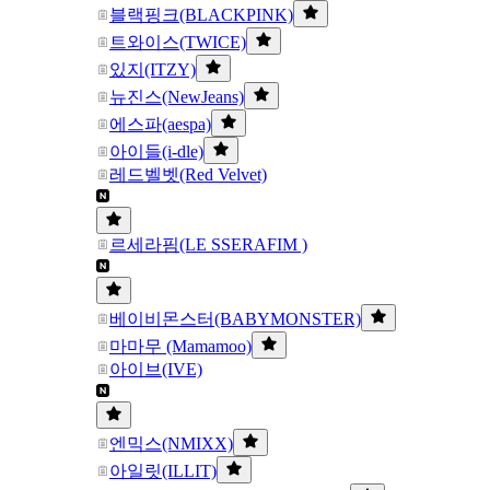
블랙핑크(BLACKPINK)
트와이스(TWICE)
있지(ITZY)
뉴진스(NewJeans)
에스파(aespa)
아이들(i-dle)
레드벨벳(Red Velvet)
르세라핌(LE SSERAFIM )
베이비몬스터(BABYMONSTER)
마마무 (Mamamoo)
아이브(IVE)
엔믹스(NMIXX)
아일릿(ILLIT)