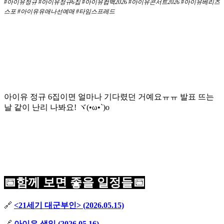
#아이유정규 #아이유정규6집 #아이유컴백2026 #아이유콘서트2026 #아이유베리즈
스포 #아이유유애나선예매 #타임스프레드
아이유 정규 6집이면 얼마나 기다렸던 거예요ㅠㅠ 발표 뜨는
날 같이 난리 나봐요! ヾ(•ω•`)o
📅함께 보면 좋을 일정들📅
🔗
<21세기 대군부인> (2026.05.15)
🔗
아이유 생일 (2026.05.16)