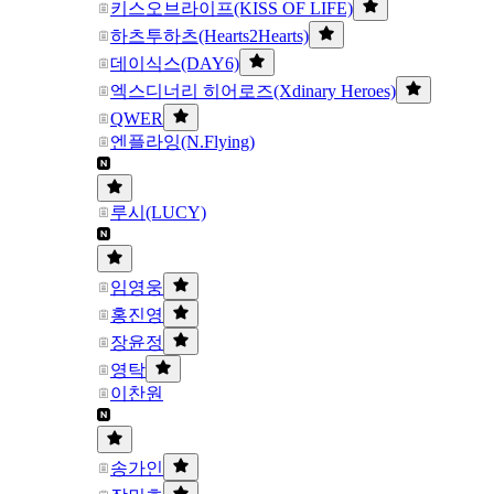
키스오브라이프(KISS OF LIFE)
하츠투하츠(Hearts2Hearts)
데이식스(DAY6)
엑스디너리 히어로즈(Xdinary Heroes)
QWER
엔플라잉(N.Flying)
루시(LUCY)
임영웅
홍진영
장윤정
영탁
이찬원
송가인