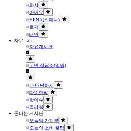
화사
아이유
YENA(최예나)
로제
태연
자유 Talk
자유게시판
고민 상담소(익명)
나 대단하지
따뜻한말
핫이슈
골라줘
돈버는 게시판
오늘의 가계부
오늘의 소비 꿀팁