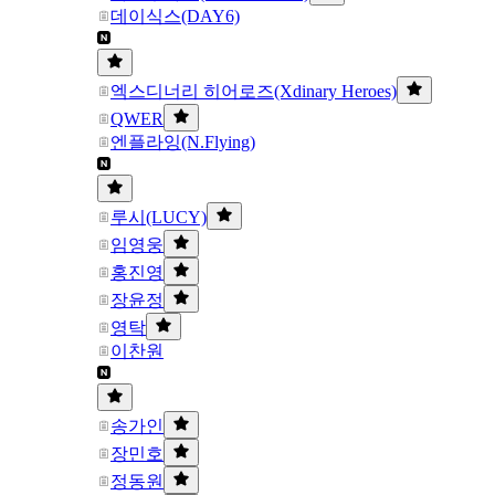
데이식스(DAY6)
엑스디너리 히어로즈(Xdinary Heroes)
QWER
엔플라잉(N.Flying)
루시(LUCY)
임영웅
홍진영
장윤정
영탁
이찬원
송가인
장민호
정동원