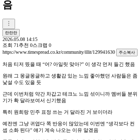
음
란란란
2026.05.08 14:15
조회
71
추천
0
스크랩
0
https://www.timespread.co.kr/community/illit/129941630
주소복사
처음 티저 뜼을 때 “어? 아일릿 맞아?” 이 생각 먼저 들긴 했음
원래 그 몽글몽글하고 생활감 있는 느낌 좋아했던 사람들은 좀
낯설 수도 있을 듯
근데 이번처럼 약간 차갑고 테크노 느낌 섞이니까 멤버들 분위
기가 확 달라보여서 신기했음
특히 원희랑 민주 표정 쓰는 거 달라진 거 보이더라
예전엔 그냥 귀엽다 쪽 반응이 많았는데 이번엔 “생각보다 컨
셉 소화 된다” 얘기 계속 나오는 이유 알겠음