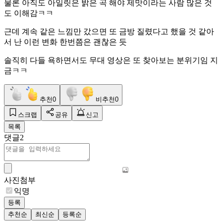
물론 아직도 아일릿은 밝은 곡 해야 제맛이라는 사람 많은 것
도 이해감ㅋㅋ
근데 계속 같은 느낌만 갔으면 또 금방 질렸다고 했을 것 같아
서 난 이런 변화 한번쯤은 괜찮은 듯
솔직히 다들 욕하면서도 무대 영상은 또 찾아보는 분위기임 지
금ㅋㅋ
추천
0
비추천
0
스크랩
공유
신고
목록
댓글
2
사진첨부
익명
등록
추천순
최신순
등록순