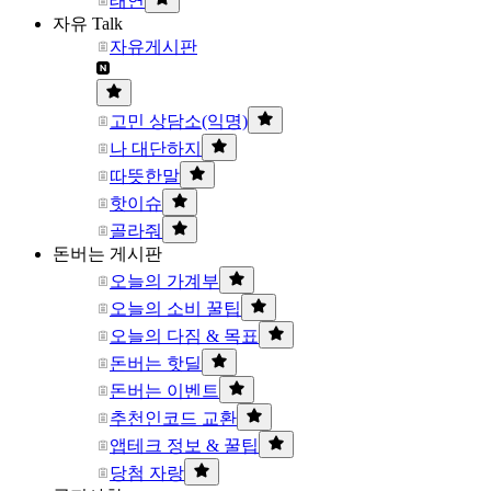
태연
자유 Talk
자유게시판
고민 상담소(익명)
나 대단하지
따뜻한말
핫이슈
골라줘
돈버는 게시판
오늘의 가계부
오늘의 소비 꿀팁
오늘의 다짐 & 목표
돈버는 핫딜
돈버는 이벤트
추천인코드 교환
앱테크 정보 & 꿀팁
당첨 자랑