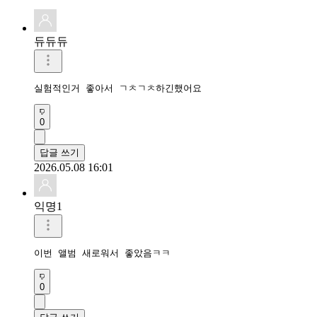
듀듀듀
실험적인거 좋아서 ㄱㅊㄱㅊ하긴했어요
0
답글 쓰기
2026.05.08 16:01
익명1
이번 앨범 새로워서 좋았음ㅋㅋ
0