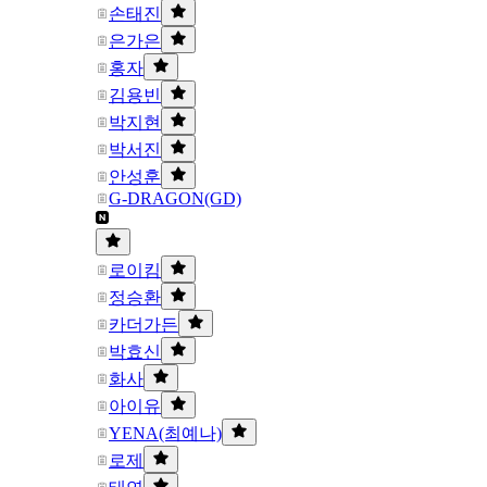
손태진
은가은
홍자
김용빈
박지현
박서진
안성훈
G-DRAGON(GD)
로이킴
정승환
카더가든
박효신
화사
아이유
YENA(최예나)
로제