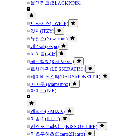
블랙핑크(BLACKPINK)
트와이스(TWICE)
있지(ITZY)
뉴진스(NewJeans)
에스파(aespa)
아이들(i-dle)
레드벨벳(Red Velvet)
르세라핌(LE SSERAFIM )
베이비몬스터(BABYMONSTER)
마마무 (Mamamoo)
아이브(IVE)
엔믹스(NMIXX)
아일릿(ILLIT)
키스오브라이프(KISS OF LIFE)
하츠투하츠(Hearts2Hearts)