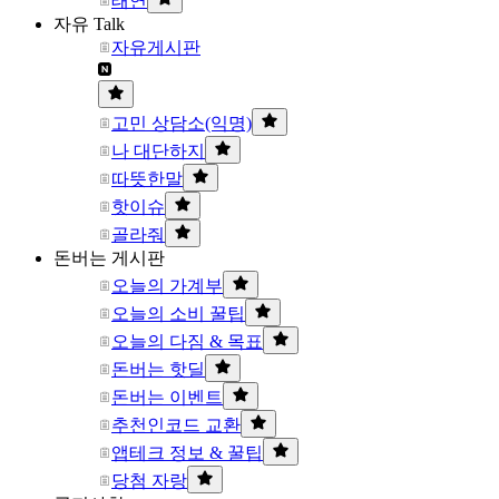
태연
자유 Talk
자유게시판
고민 상담소(익명)
나 대단하지
따뜻한말
핫이슈
골라줘
돈버는 게시판
오늘의 가계부
오늘의 소비 꿀팁
오늘의 다짐 & 목표
돈버는 핫딜
돈버는 이벤트
추천인코드 교환
앱테크 정보 & 꿀팁
당첨 자랑