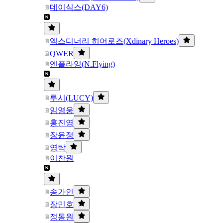
데이식스(DAY6)
엑스디너리 히어로즈(Xdinary Heroes)
QWER
엔플라잉(N.Flying)
루시(LUCY)
임영웅
홍진영
장윤정
영탁
이찬원
송가인
장민호
정동원