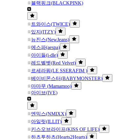
블랙핑크(BLACKPINK)
트와이스(TWICE)
있지(ITZY)
뉴진스(NewJeans)
에스파(aespa)
아이들(i-dle)
레드벨벳(Red Velvet)
르세라핌(LE SSERAFIM )
베이비몬스터(BABYMONSTER)
마마무 (Mamamoo)
아이브(IVE)
엔믹스(NMIXX)
아일릿(ILLIT)
키스오브라이프(KISS OF LIFE)
하츠투하츠(Hearts2Hearts)