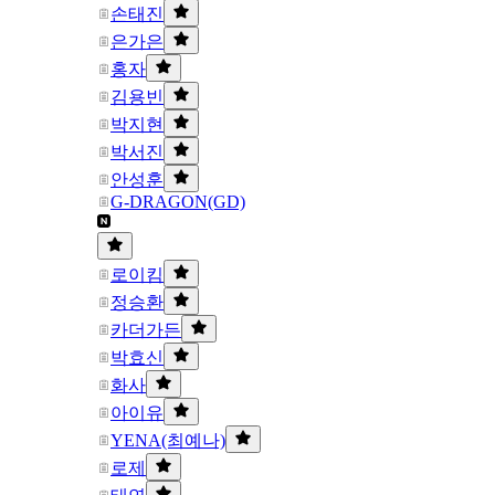
손태진
은가은
홍자
김용빈
박지현
박서진
안성훈
G-DRAGON(GD)
로이킴
정승환
카더가든
박효신
화사
아이유
YENA(최예나)
로제