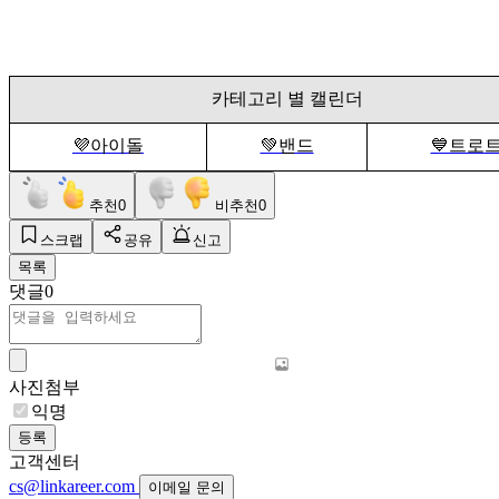
카테고리 별 캘린더
💜아이돌
💚밴드
💙트로
추천
0
비추천
0
스크랩
공유
신고
목록
댓글
0
사진첨부
익명
등록
고객센터
cs@linkareer.com
이메일 문의