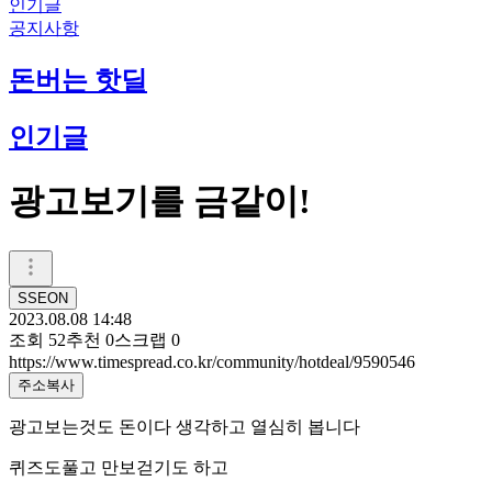
인기글
공지사항
돈버는 핫딜
인기글
광고보기를 금같이!
SSEON
2023.08.08 14:48
조회
52
추천
0
스크랩
0
https://www.timespread.co.kr/community/hotdeal/9590546
주소복사
광고보는것도 돈이다 생각하고 열심히 봅니다
퀴즈도풀고 만보걷기도 하고