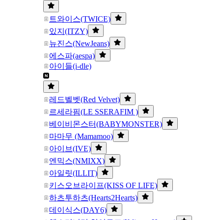
트와이스(TWICE)
있지(ITZY)
뉴진스(NewJeans)
에스파(aespa)
아이들(i-dle)
레드벨벳(Red Velvet)
르세라핌(LE SSERAFIM )
베이비몬스터(BABYMONSTER)
마마무 (Mamamoo)
아이브(IVE)
엔믹스(NMIXX)
아일릿(ILLIT)
키스오브라이프(KISS OF LIFE)
하츠투하츠(Hearts2Hearts)
데이식스(DAY6)