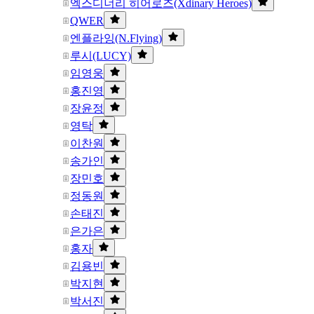
엑스디너리 히어로즈(Xdinary Heroes)
QWER
엔플라잉(N.Flying)
루시(LUCY)
임영웅
홍진영
장윤정
영탁
이찬원
송가인
장민호
정동원
손태진
은가은
홍자
김용빈
박지현
박서진