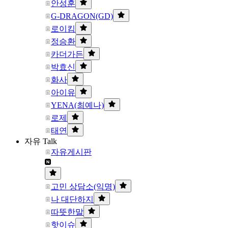
안성훈
G-DRAGON(GD)
로이킴
정승환
카더가든
박효신
화사
아이유
YENA(최예나)
로제
태연
자유 Talk
자유게시판
고민 상담소(익명)
나 대단하지
따뜻한말
핫이슈