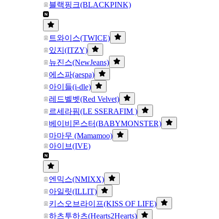
블랙핑크(BLACKPINK)
트와이스(TWICE)
있지(ITZY)
뉴진스(NewJeans)
에스파(aespa)
아이들(i-dle)
레드벨벳(Red Velvet)
르세라핌(LE SSERAFIM )
베이비몬스터(BABYMONSTER)
마마무 (Mamamoo)
아이브(IVE)
엔믹스(NMIXX)
아일릿(ILLIT)
키스오브라이프(KISS OF LIFE)
하츠투하츠(Hearts2Hearts)