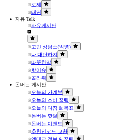
로제
태연
자유 Talk
자유게시판
고민 상담소(익명)
나 대단하지
따뜻한말
핫이슈
골라줘
돈버는 게시판
오늘의 가계부
오늘의 소비 꿀팁
오늘의 다짐 & 목표
돈버는 핫딜
돈버는 이벤트
추천인코드 교환
앱테크 정보 & 꿀팁