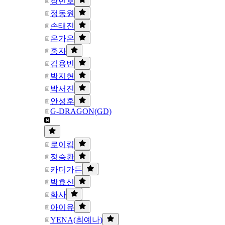
장민호
정동원
손태진
은가은
홍자
김용빈
박지현
박서진
안성훈
G-DRAGON(GD)
로이킴
정승환
카더가든
박효신
화사
아이유
YENA(최예나)