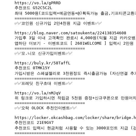
https://vo.la/gPRRD

추천코드 G52C5C2L

최대 5000원(코드입력+예금연동+@)획득가능 출금,기프티콘교환가
=============================

✅✅코인원 신규가입 2만4천원 지급 이벤트✅✅

https://blog.naver.com/satoukenta/224138354608

가입후 3일 이내 고객확인 완료시 4,000원(익월 지급 카카오뱅
앱하단 더보기 - 이벤트코드 [ 2601WELCOME ] 입력시 2만원
=============================

✅✅모.니모 신규가입이벤트✅✅

https://buly.kr/58TaffL

추천코드 0TMK15Y

가입시받은 스페셜젤리로 3천원정도 즉시출금가능 (자산연결 추가
=============================

✅✅프레딧 친구초대 이벤트✅✅

https://vo.la/nMJqV

위 링크로 가입하시면 적립금 5천원 증정+신규쿠폰으로 만원어치
=============================

✅✅오락 OLOCK 추천인이벤트✅✅

https://locker.okcashbag.com/locker/share/bridge.h
추천인코드 21E9GV7

추천코드 입력시 현금처럼 사용할 수 있는 3000포인트 지급 (
=============================
