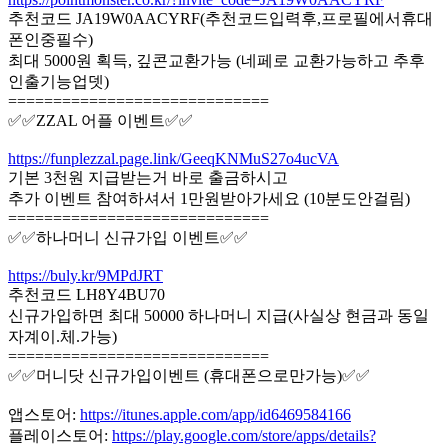
추천코드 JA19W0AACYRF(추천코드입력후,프로필에서휴대
폰인중필수)
최대 5000원 획득, 깊콘교환가능 (네페로 교환가능하고 추후
인출기능업뎃)
=============================
✅✅ZZAL 어플 이벤트✅✅
https://funplezzal.page.link/GeeqKNMuS27o4ucVA
기본 3천원 지급받는거 바로 출금하시고
추가 이벤트 참여하셔서 1만원받아가세요 (10분도안걸림)
=============================
✅✅하나머니 신규가입 이벤트✅✅
https://buly.kr/9MPdJRT
추천코드 LH8Y4BU70
신규가입하면 최대 50000 하나머니 지급(사실상 현금과 동일
자계이.체.가능)
=============================
✅✅머니닷 신규가입이벤트 (휴대폰으로만가능)✅✅
앱스토어:
https://itunes.apple.com/app/id6469584166
플레이스토어:
https://play.google.com/store/apps/details?