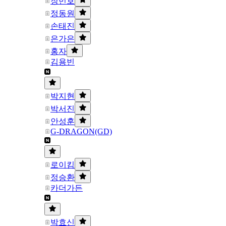
장민호
정동원
손태진
은가은
홍자
김용빈
박지현
박서진
안성훈
G-DRAGON(GD)
로이킴
정승환
카더가든
박효신