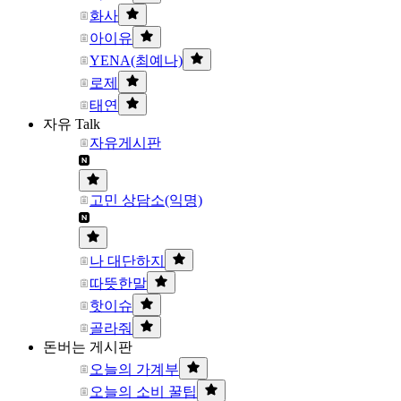
화사
아이유
YENA(최예나)
로제
태연
자유 Talk
자유게시판
고민 상담소(익명)
나 대단하지
따뜻한말
핫이슈
골라줘
돈버는 게시판
오늘의 가계부
오늘의 소비 꿀팁