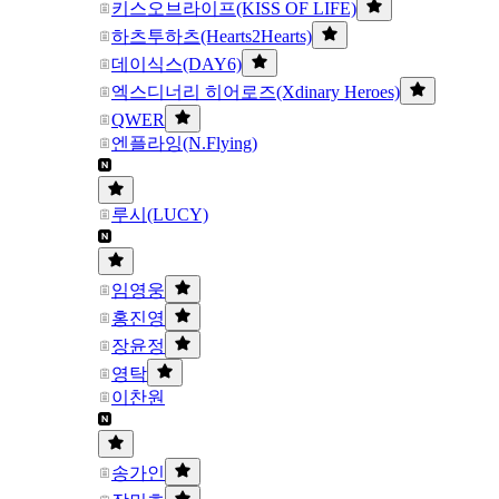
키스오브라이프(KISS OF LIFE)
하츠투하츠(Hearts2Hearts)
데이식스(DAY6)
엑스디너리 히어로즈(Xdinary Heroes)
QWER
엔플라잉(N.Flying)
루시(LUCY)
임영웅
홍진영
장윤정
영탁
이찬원
송가인