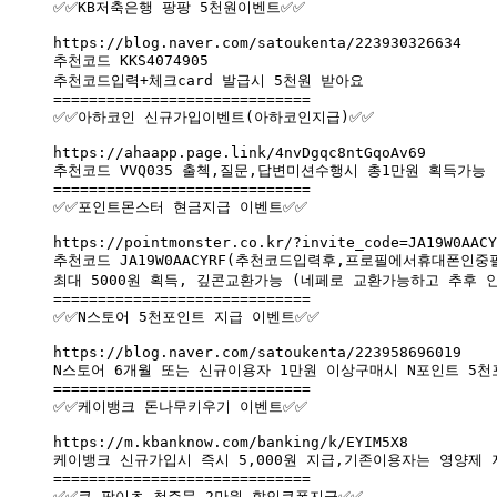
✅✅KB저축은행 팡팡 5천원이벤트✅✅

https://blog.naver.com/satoukenta/223930326634

추천코드 KKS4074905

추천코드입력+체크card 발급시 5천원 받아요

=============================

✅✅아하코인 신규가입이벤트(아하코인지급)✅✅

https://ahaapp.page.link/4nvDgqc8ntGqoAv69

추천코드 VVQ035 출첵,질문,답변미션수행시 총1만원 획득가능

=============================

✅✅포인트몬스터 현금지급 이벤트✅✅

https://pointmonster.co.kr/?invite_code=JA19W0AACY
추천코드 JA19W0AACYRF(추천코드입력후,프로필에서휴대폰인중필
최대 5000원 획득, 깊콘교환가능 (네페로 교환가능하고 추후 인
=============================

✅✅N스토어 5천포인트 지급 이벤트✅✅

https://blog.naver.com/satoukenta/223958696019

N스토어 6개월 또는 신규이용자 1만원 이상구매시 N포인트 5천
=============================

✅✅케이뱅크 돈나무키우기 이벤트✅✅

https://m.kbanknow.com/banking/k/EYIM5X8

케이뱅크 신규가입시 즉시 5,000원 지급,기존이용자는 영양제 지
=============================

✅✅쿠-팡이츠 첫주문 2만원 할인쿠폰지급✅✅
