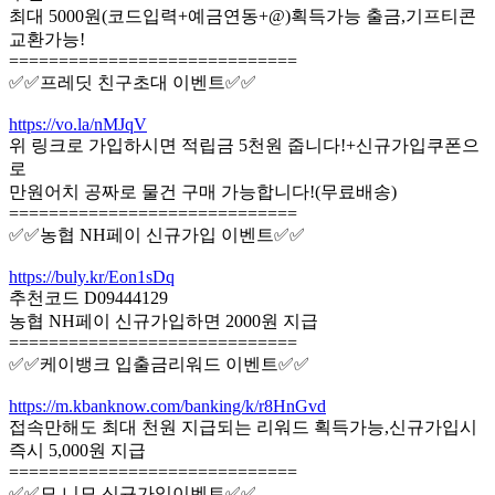
최대 5000원(코드입력+예금연동+@)획득가능 출금,기프티콘
교환가능!
=============================
✅✅프레딧 친구초대 이벤트✅✅
https://vo.la/nMJqV
위 링크로 가입하시면 적립금 5천원 줍니다!+신규가입쿠폰으
로
만원어치 공짜로 물건 구매 가능합니다!(무료배송)
=============================
✅✅농협 NH페이 신규가입 이벤트✅✅
https://buly.kr/Eon1sDq
추천코드 D09444129
농협 NH페이 신규가입하면 2000원 지급
=============================
✅✅케이뱅크 입출금리워드 이벤트✅✅
https://m.kbanknow.com/banking/k/r8HnGvd
접속만해도 최대 천원 지급되는 리워드 획득가능,신규가입시
즉시 5,000원 지급
=============================
✅✅모.니모 신규가입이벤트✅✅