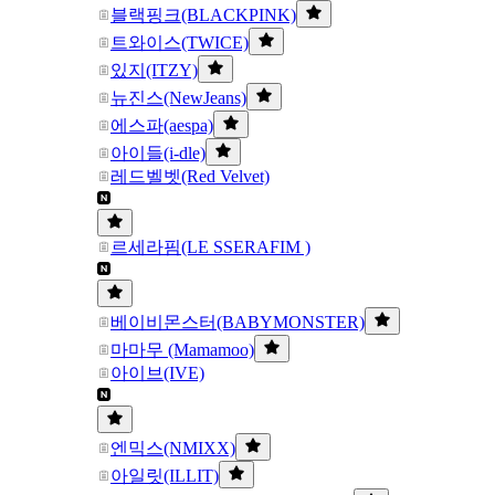
블랙핑크(BLACKPINK)
트와이스(TWICE)
있지(ITZY)
뉴진스(NewJeans)
에스파(aespa)
아이들(i-dle)
레드벨벳(Red Velvet)
르세라핌(LE SSERAFIM )
베이비몬스터(BABYMONSTER)
마마무 (Mamamoo)
아이브(IVE)
엔믹스(NMIXX)
아일릿(ILLIT)