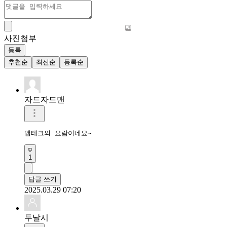
사진첨부
등록
추천순
최신순
등록순
자드자드맨
앱테크의 요람이네요~
1
답글 쓰기
2025.03.29 07:20
두날시