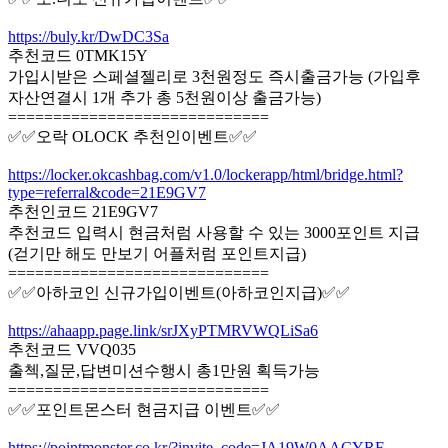
https://buly.kr/DwDC3Sa
추천코드 0TMK15Y
가입시받은 스페셜젤리로 3천원정도 즉시출금가능 (가입후
자산연결시 1개 추가 총 5천원이상 출금가능)
=============================
✅✅오락 OLOCK 추천인이벤트✅✅
https://locker.okcashbag.com/v1.0/lockerapp/html/bridge.html?
type=referral&code=21E9GV7
추천인코드 21E9GV7
추천코드 입력시 현금처럼 사용할 수 있는 3000포인트 지급
(걷기만 해도 만보기 어플처럼 포인트지급)
=============================
✅✅아하코인 신규가입이벤트(아하코인지급)✅✅
https://ahaapp.page.link/srJXyPTMRVWQLiSa6
추천코드 VVQ035
출첵,질문,답변미션수행시 총1만원 획득가능
=============================
✅✅포인트몬스터 현금지급 이벤트✅✅
https://pointmonster.co.kr/?invite_code=JA19W0AACYRF