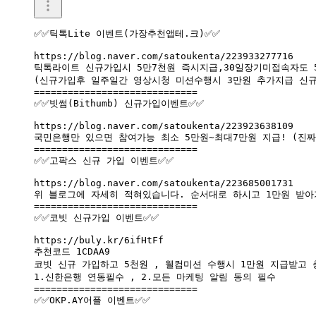
✅✅틱톡Lite 이벤트(가장추천앱테.크)✅✅

https://blog.naver.com/satoukenta/223933277716

틱톡라이트 신규가입시 5만7천원 즉시지급,30일장기미접속자도 5
(신규가입후 일주일간 영상시청 미션수행시 3만원 추가지급 신규가
=============================

✅✅빗썸(Bithumb) 신규가입이벤트✅✅

https://blog.naver.com/satoukenta/223923638109

국민은행만 있으면 참여가능 최소 5만원~최대7만원 지급! (진짜
=============================

✅✅고팍스 신규 가입 이벤트✅✅

https://blog.naver.com/satoukenta/223685001731

위 블로그에 자세히 적혀있습니다. 순서대로 하시고 1만원 받아
=============================

✅✅코빗 신규가입 이벤트✅✅

https://buly.kr/6ifHtFf

추천코드 1CDAA9

코빗 신규 가입하고 5천원 , 웰컴미션 수행시 1만원 지급받고 
1.신한은행 연동필수 , 2.모든 마케팅 알림 동의 필수

=============================

✅✅OKP.AY어플 이벤트✅✅
