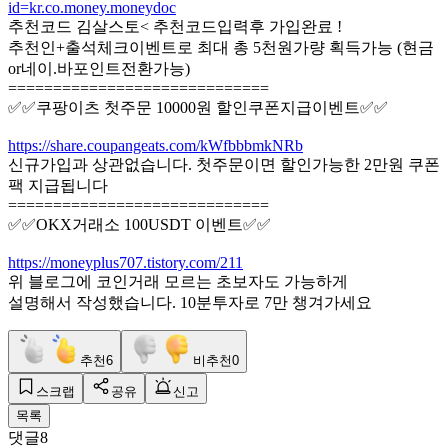
id=kr.co.money.moneydoc
추천코드 김살스토< 추천코드입력후 가입완료 !
추천인+출석체크이벤트로 최대 총 5천원가량 획득가능 (현금
or네이.바포인트전환가능)
=============================
✅✅쿠팡이츠 첫주문 10000원 할인쿠폰지급이벤트✅✅
https://share.coupangeats.com/kWfbbbmkNRb
신규가입과 상관없습니다. 첫주문이면 할인가능한 2만원 쿠폰
팩 지급됩니다
=============================
✅✅OKX거래소 100USDT 이벤트✅✅
https://moneyplus707.tistory.com/211
위 블로그에 코인거래 모르는 초보자도 가능하게
설명해서 작성했습니다. 10분투자로 7만 챙겨가세요
추천
6
비추천
0
스크랩
공유
신고
목록
댓글
8