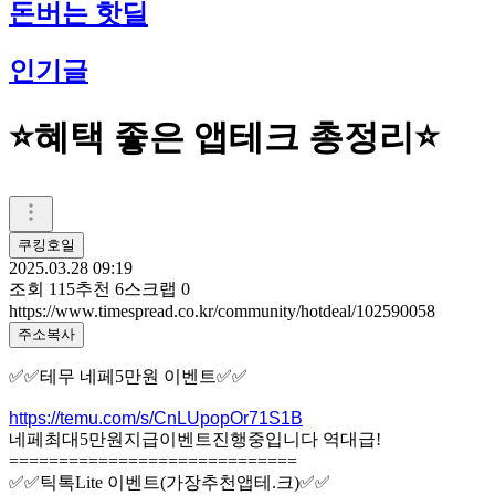
돈버는 핫딜
인기글
⭐️혜택 좋은 앱테크 총정리⭐️
쿠킹호일
2025.03.28 09:19
조회
115
추천
6
스크랩
0
https://www.timespread.co.kr/community/hotdeal/102590058
주소복사
✅✅테무 네페5만원 이벤트✅✅
https://temu.com/s/CnLUpopOr71S1B
네페최대5만원지급이벤트진행중입니다 역대급!
=============================
✅✅틱톡Lite 이벤트(가장추천앱테.크)✅✅