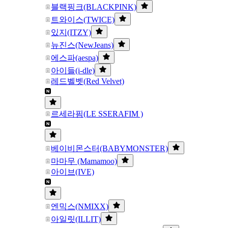
블랙핑크(BLACKPINK)
트와이스(TWICE)
있지(ITZY)
뉴진스(NewJeans)
에스파(aespa)
아이들(i-dle)
레드벨벳(Red Velvet)
르세라핌(LE SSERAFIM )
베이비몬스터(BABYMONSTER)
마마무 (Mamamoo)
아이브(IVE)
엔믹스(NMIXX)
아일릿(ILLIT)