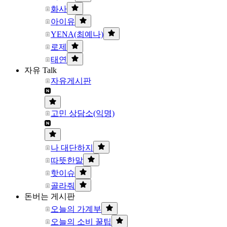
화사
아이유
YENA(최예나)
로제
태연
자유 Talk
자유게시판
고민 상담소(익명)
나 대단하지
따뜻한말
핫이슈
골라줘
돈버는 게시판
오늘의 가계부
오늘의 소비 꿀팁