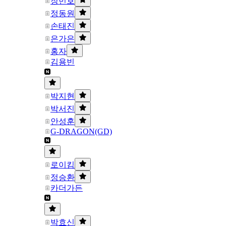
장민호
정동원
손태진
은가은
홍자
김용빈
박지현
박서진
안성훈
G-DRAGON(GD)
로이킴
정승환
카더가든
박효신