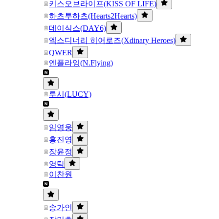
키스오브라이프(KISS OF LIFE)
하츠투하츠(Hearts2Hearts)
데이식스(DAY6)
엑스디너리 히어로즈(Xdinary Heroes)
QWER
엔플라잉(N.Flying)
루시(LUCY)
임영웅
홍진영
장윤정
영탁
이찬원
송가인