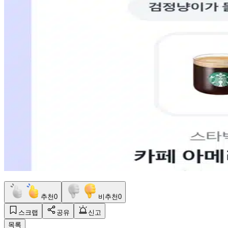
추천
0
비추천
0
스크랩
공유
신고
목록