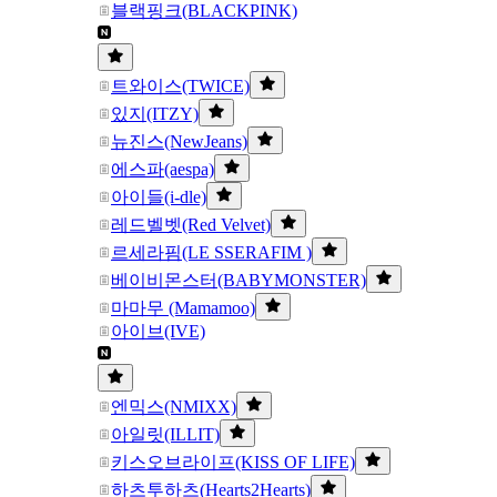
블랙핑크(BLACKPINK)
트와이스(TWICE)
있지(ITZY)
뉴진스(NewJeans)
에스파(aespa)
아이들(i-dle)
레드벨벳(Red Velvet)
르세라핌(LE SSERAFIM )
베이비몬스터(BABYMONSTER)
마마무 (Mamamoo)
아이브(IVE)
엔믹스(NMIXX)
아일릿(ILLIT)
키스오브라이프(KISS OF LIFE)
하츠투하츠(Hearts2Hearts)