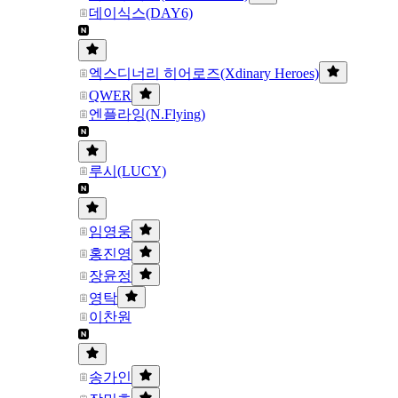
데이식스(DAY6)
엑스디너리 히어로즈(Xdinary Heroes)
QWER
엔플라잉(N.Flying)
루시(LUCY)
임영웅
홍진영
장윤정
영탁
이찬원
송가인