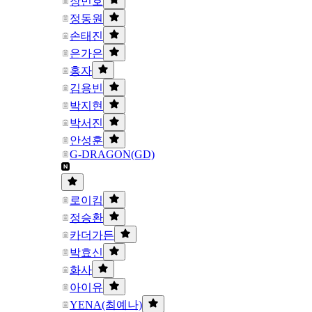
장민호
정동원
손태진
은가은
홍자
김용빈
박지현
박서진
안성훈
G-DRAGON(GD)
로이킴
정승환
카더가든
박효신
화사
아이유
YENA(최예나)