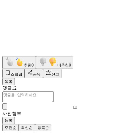
추천
0
비추천
0
스크랩
공유
신고
목록
댓글
12
사진첨부
등록
추천순
최신순
등록순