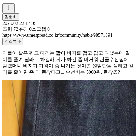
김현희
2025.02.22 17:05
조회
72
추천
0
스크랩
0
https://www.timespread.co.kr/community/habit/98571891
주소복사
아들이 살은 찌고 다리는 짧아 바지를 접고 입고 다녔는데 길
이를 줄여 달라고 하길래 제가 하긴 좀 버거워 단골수선집에
맡겼더니 바지가 가격이 좀 나가는 것이면 원밑단을 살리고 길
이를 줄이면 좀 더 괜찮다고... 수선비는 5000원, 괜찮죠?