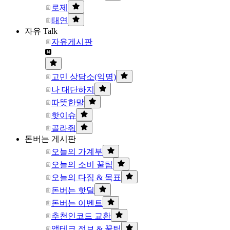
로제
태연
자유 Talk
자유게시판
고민 상담소(익명)
나 대단하지
따뜻한말
핫이슈
골라줘
돈버는 게시판
오늘의 가계부
오늘의 소비 꿀팁
오늘의 다짐 & 목표
돈버는 핫딜
돈버는 이벤트
추천인코드 교환
앱테크 정보 & 꿀팁