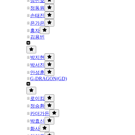
장민호
정동원
손태진
은가은
홍자
김용빈
박지현
박서진
안성훈
G-DRAGON(GD)
로이킴
정승환
카더가든
박효신
화사