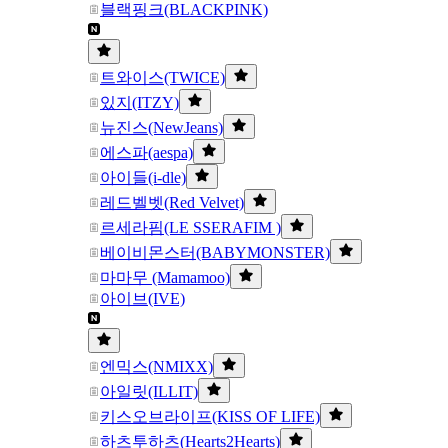
블랙핑크(BLACKPINK)
트와이스(TWICE)
있지(ITZY)
뉴진스(NewJeans)
에스파(aespa)
아이들(i-dle)
레드벨벳(Red Velvet)
르세라핌(LE SSERAFIM )
베이비몬스터(BABYMONSTER)
마마무 (Mamamoo)
아이브(IVE)
엔믹스(NMIXX)
아일릿(ILLIT)
키스오브라이프(KISS OF LIFE)
하츠투하츠(Hearts2Hearts)