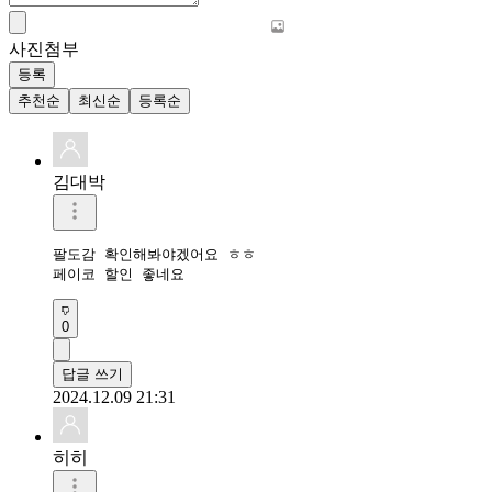
사진첨부
등록
추천순
최신순
등록순
김대박
팔도감 확인해봐야겠어요 ㅎㅎ

페이코 할인 좋네요
0
답글 쓰기
2024.12.09 21:31
히히