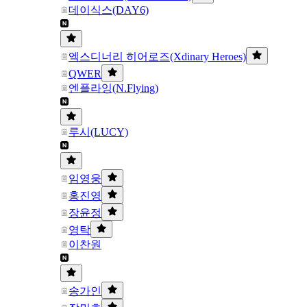
데이식스(DAY6)
엑스디너리 히어로즈(Xdinary Heroes)
QWER
엔플라잉(N.Flying)
루시(LUCY)
임영웅
홍진영
장윤정
영탁
이찬원
송가인