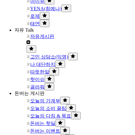
아이유
YENA(최예나)
로제
태연
자유 Talk
자유게시판
고민 상담소(익명)
나 대단하지
따뜻한말
핫이슈
골라줘
돈버는 게시판
오늘의 가계부
오늘의 소비 꿀팁
오늘의 다짐 & 목표
돈버는 핫딜
돈버는 이벤트