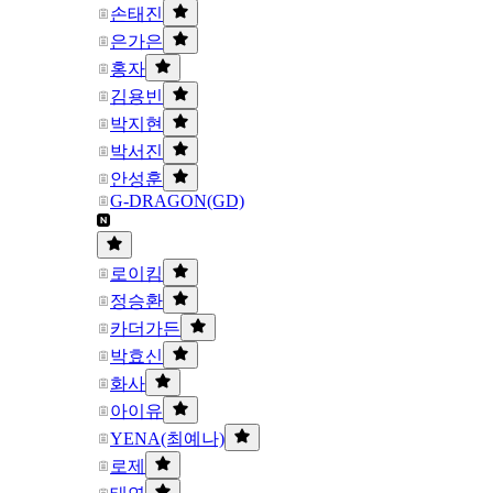
손태진
은가은
홍자
김용빈
박지현
박서진
안성훈
G-DRAGON(GD)
로이킴
정승환
카더가든
박효신
화사
아이유
YENA(최예나)
로제