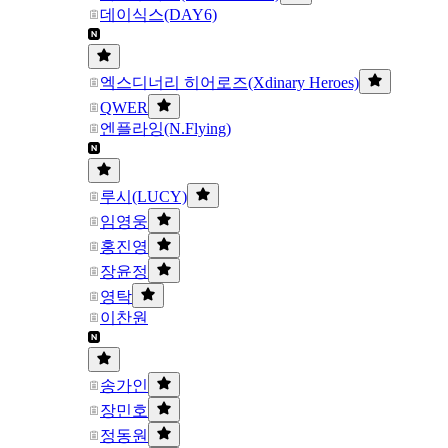
데이식스(DAY6)
엑스디너리 히어로즈(Xdinary Heroes)
QWER
엔플라잉(N.Flying)
루시(LUCY)
임영웅
홍진영
장윤정
영탁
이찬원
송가인
장민호
정동원