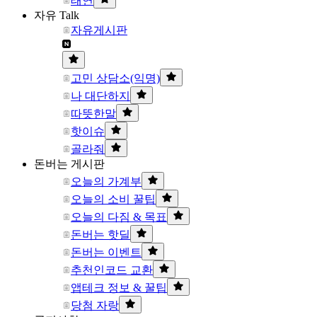
태연
자유 Talk
자유게시판
고민 상담소(익명)
나 대단하지
따뜻한말
핫이슈
골라줘
돈버는 게시판
오늘의 가계부
오늘의 소비 꿀팁
오늘의 다짐 & 목표
돈버는 핫딜
돈버는 이벤트
추천인코드 교환
앱테크 정보 & 꿀팁
당첨 자랑