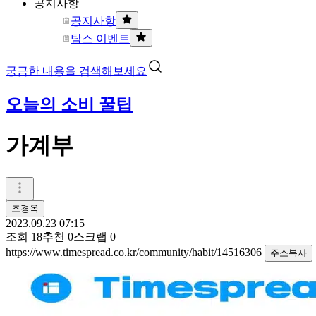
공지사항
공지사항
탐스 이벤트
궁금한 내용을 검색해보세요
오늘의 소비 꿀팁
가계부
조경옥
2023.09.23 07:15
조회
18
추천
0
스크랩
0
https://www.timespread.co.kr/community/habit/14516306
주소복사