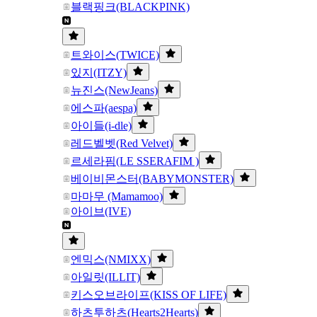
블랙핑크(BLACKPINK)
트와이스(TWICE)
있지(ITZY)
뉴진스(NewJeans)
에스파(aespa)
아이들(i-dle)
레드벨벳(Red Velvet)
르세라핌(LE SSERAFIM )
베이비몬스터(BABYMONSTER)
마마무 (Mamamoo)
아이브(IVE)
엔믹스(NMIXX)
아일릿(ILLIT)
키스오브라이프(KISS OF LIFE)
하츠투하츠(Hearts2Hearts)