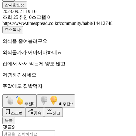
감사한인생
2023.09.21 19:16
조회
25
추천
0
스크랩
0
https://www.timespread.co.kr/community/habit/14412748
주소복사
외식을 줄여볼려구요
외식물가가 어마어마하네요
집에서 사서 먹는게 양도 많고
저렴하긴하네요.
주말에도 집밥먹자
추천
0
비추천
0
스크랩
공유
신고
목록
댓글
9