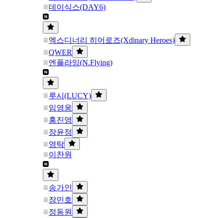
데이식스(DAY6)
엑스디너리 히어로즈(Xdinary Heroes)
QWER
엔플라잉(N.Flying)
루시(LUCY)
임영웅
홍진영
장윤정
영탁
이찬원
송가인
장민호
정동원