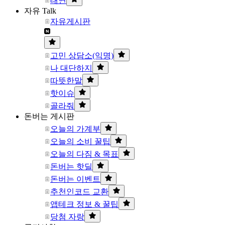
태연
자유 Talk
자유게시판
고민 상담소(익명)
나 대단하지
따뜻한말
핫이슈
골라줘
돈버는 게시판
오늘의 가계부
오늘의 소비 꿀팁
오늘의 다짐 & 목표
돈버는 핫딜
돈버는 이벤트
추천인코드 교환
앱테크 정보 & 꿀팁
당첨 자랑