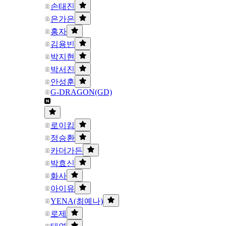
손태진
은가은
홍자
김용빈
박지현
박서진
안성훈
G-DRAGON(GD)
로이킴
정승환
카더가든
박효신
화사
아이유
YENA(최예나)
로제