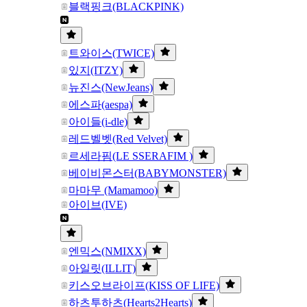
블랙핑크(BLACKPINK)
트와이스(TWICE)
있지(ITZY)
뉴진스(NewJeans)
에스파(aespa)
아이들(i-dle)
레드벨벳(Red Velvet)
르세라핌(LE SSERAFIM )
베이비몬스터(BABYMONSTER)
마마무 (Mamamoo)
아이브(IVE)
엔믹스(NMIXX)
아일릿(ILLIT)
키스오브라이프(KISS OF LIFE)
하츠투하츠(Hearts2Hearts)