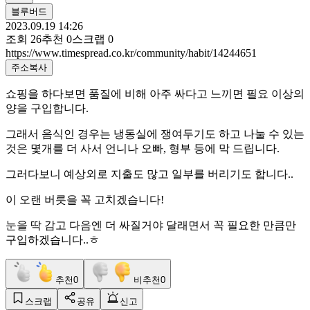
블루버드
2023.09.19 14:26
조회
26
추천
0
스크랩
0
https://www.timespread.co.kr/community/habit/14244651
주소복사
쇼핑을 하다보면 품질에 비해 아주 싸다고 느끼면 필요 이상의
양을 구입합니다.
그래서 음식인 경우는 냉동실에 쟁여두기도 하고 나눌 수 있는
것은 몇개를 더 사서 언니나 오빠, 형부 등에 막 드립니다.
그러다보니 예상외로 지출도 많고 일부를 버리기도 합니다..
이 오랜 버릇을 꼭 고치겠습니다!
눈을 딱 감고 다음엔 더 싸질거야 달래면서 꼭 필요한 만큼만
구입하겠습니다..ㅎ
추천
0
비추천
0
스크랩
공유
신고