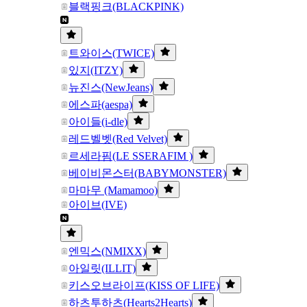
블랙핑크(BLACKPINK)
트와이스(TWICE)
있지(ITZY)
뉴진스(NewJeans)
에스파(aespa)
아이들(i-dle)
레드벨벳(Red Velvet)
르세라핌(LE SSERAFIM )
베이비몬스터(BABYMONSTER)
마마무 (Mamamoo)
아이브(IVE)
엔믹스(NMIXX)
아일릿(ILLIT)
키스오브라이프(KISS OF LIFE)
하츠투하츠(Hearts2Hearts)