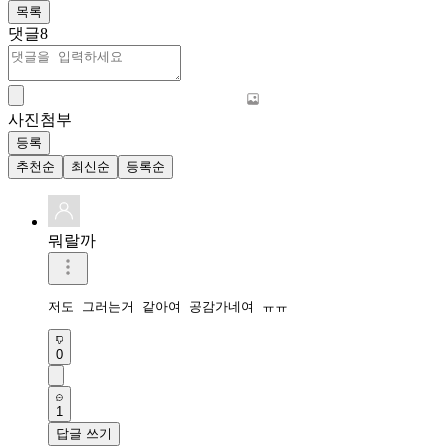
목록
댓글
8
사진첨부
등록
추천순
최신순
등록순
뭐랄까
저도 그러는거 같아여 공감가네여 ㅠㅠ
0
1
답글 쓰기