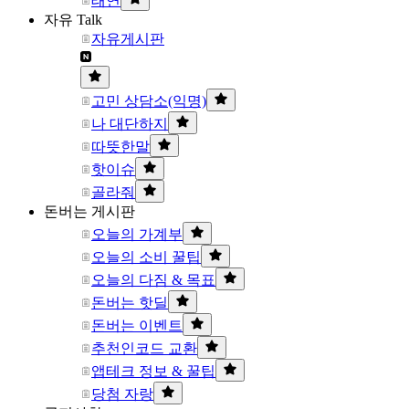
태연
자유 Talk
자유게시판
고민 상담소(익명)
나 대단하지
따뜻한말
핫이슈
골라줘
돈버는 게시판
오늘의 가계부
오늘의 소비 꿀팁
오늘의 다짐 & 목표
돈버는 핫딜
돈버는 이벤트
추천인코드 교환
앱테크 정보 & 꿀팁
당첨 자랑