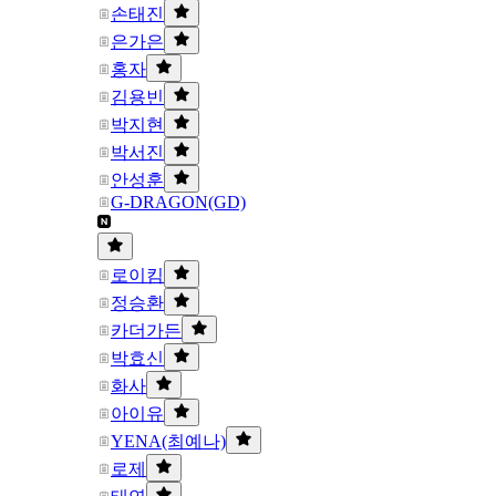
손태진
은가은
홍자
김용빈
박지현
박서진
안성훈
G-DRAGON(GD)
로이킴
정승환
카더가든
박효신
화사
아이유
YENA(최예나)
로제