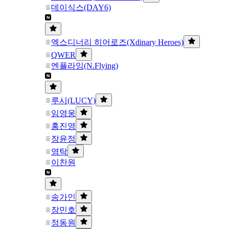
데이식스(DAY6)
엑스디너리 히어로즈(Xdinary Heroes)
QWER
엔플라잉(N.Flying)
루시(LUCY)
임영웅
홍진영
장윤정
영탁
이찬원
송가인
장민호
정동원