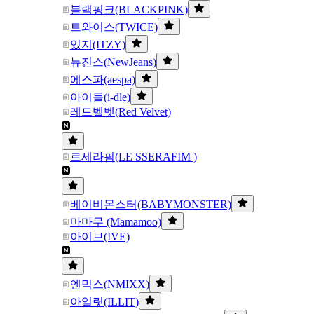
블랙핑크(BLACKPINK)
트와이스(TWICE)
있지(ITZY)
뉴진스(NewJeans)
에스파(aespa)
아이들(i-dle)
레드벨벳(Red Velvet)
르세라핌(LE SSERAFIM )
베이비몬스터(BABYMONSTER)
마마무 (Mamamoo)
아이브(IVE)
엔믹스(NMIXX)
아일릿(ILLIT)