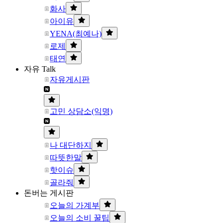
화사
아이유
YENA(최예나)
로제
태연
자유 Talk
자유게시판
고민 상담소(익명)
나 대단하지
따뜻한말
핫이슈
골라줘
돈버는 게시판
오늘의 가계부
오늘의 소비 꿀팁