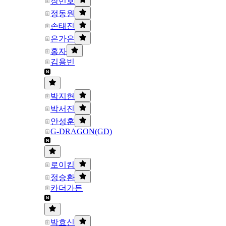
장민호
정동원
손태진
은가은
홍자
김용빈
박지현
박서진
안성훈
G-DRAGON(GD)
로이킴
정승환
카더가든
박효신