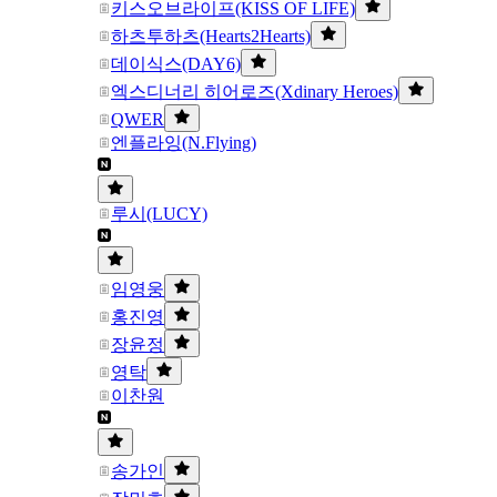
키스오브라이프(KISS OF LIFE)
하츠투하츠(Hearts2Hearts)
데이식스(DAY6)
엑스디너리 히어로즈(Xdinary Heroes)
QWER
엔플라잉(N.Flying)
루시(LUCY)
임영웅
홍진영
장윤정
영탁
이찬원
송가인