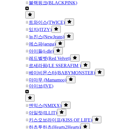
블랙핑크(BLACKPINK)
트와이스(TWICE)
있지(ITZY)
뉴진스(NewJeans)
에스파(aespa)
아이들(i-dle)
레드벨벳(Red Velvet)
르세라핌(LE SSERAFIM )
베이비몬스터(BABYMONSTER)
마마무 (Mamamoo)
아이브(IVE)
엔믹스(NMIXX)
아일릿(ILLIT)
키스오브라이프(KISS OF LIFE)
하츠투하츠(Hearts2Hearts)