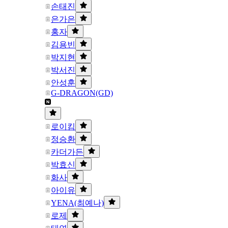
손태진
은가은
홍자
김용빈
박지현
박서진
안성훈
G-DRAGON(GD)
로이킴
정승환
카더가든
박효신
화사
아이유
YENA(최예나)
로제