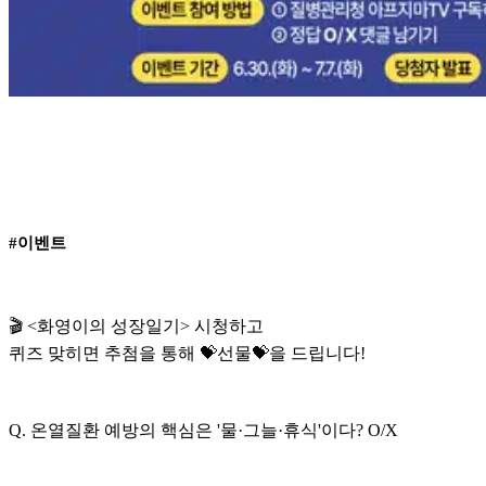
#이벤트
🎬 <화영이의 성장일기> 시청하고
퀴즈 맞히면 추첨을 통해 💝선물💝을 드립니다!
Q. 온열질환 예방의 핵심은 '물·그늘·휴식'이다? O/X