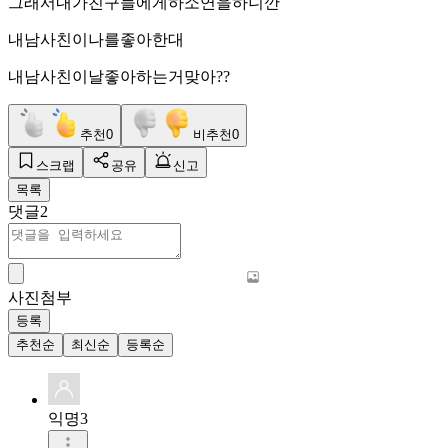
그래서내가친구들에게하소연을하니깐
내남사친이나를좋아한대
내남사친이날좋아하는거맞아??
추천
0
비추천
0
스크랩
공유
신고
목록
댓글
2
사진첨부
등록
추천순
최신순
등록순
익명3