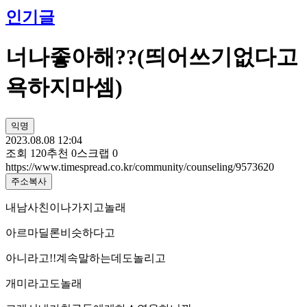
인기글
너나좋아해??(띄어쓰기없다고
욕하지마셈)
익명
2023.08.08 12:04
조회
120
추천
0
스크랩
0
https://www.timespread.co.kr/community/counseling/9573620
주소복사
내남사친이나가지고놀래
아르마딜론비슷하다고
아니라고!!계속말하는데도놀리고
개미라고도놀래