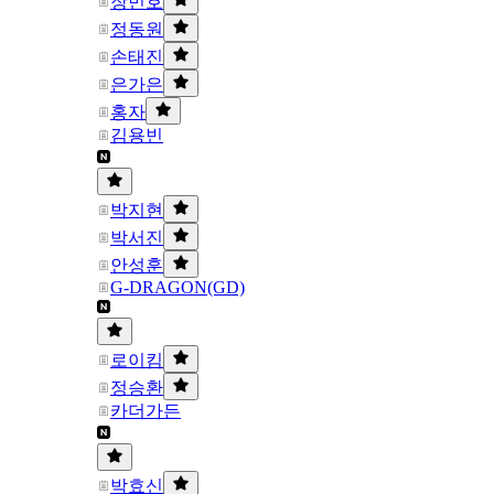
장민호
정동원
손태진
은가은
홍자
김용빈
박지현
박서진
안성훈
G-DRAGON(GD)
로이킴
정승환
카더가든
박효신