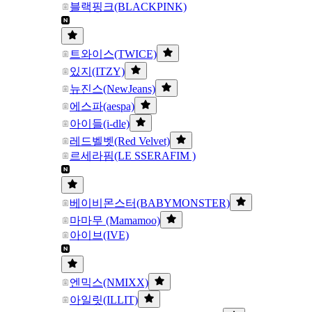
블랙핑크(BLACKPINK)
트와이스(TWICE)
있지(ITZY)
뉴진스(NewJeans)
에스파(aespa)
아이들(i-dle)
레드벨벳(Red Velvet)
르세라핌(LE SSERAFIM )
베이비몬스터(BABYMONSTER)
마마무 (Mamamoo)
아이브(IVE)
엔믹스(NMIXX)
아일릿(ILLIT)