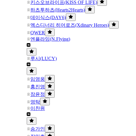
키스오브라이프(KISS OF LIFE)
하츠투하츠(Hearts2Hearts)
데이식스(DAY6)
엑스디너리 히어로즈(Xdinary Heroes)
QWER
엔플라잉(N.Flying)
루시(LUCY)
임영웅
홍진영
장윤정
영탁
이찬원
송가인