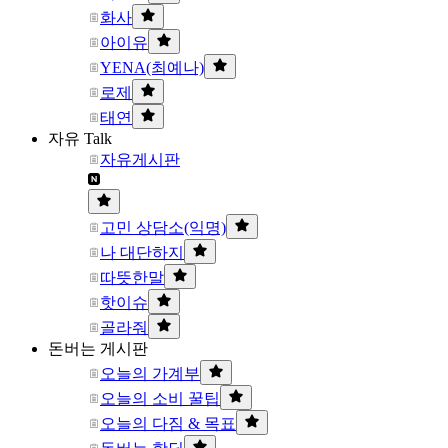
화사
아이유
YENA(최예나)
로제
태연
자유 Talk
자유게시판
고민 상담소(익명)
나 대단하지
따뜻한말
핫이슈
골라줘
돈버는 게시판
오늘의 가계부
오늘의 소비 꿀팁
오늘의 다짐 & 목표