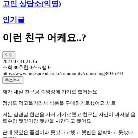
고민 상담소(익명)
인기글
이런 친구 어케요..?
익명
2023.07.31 21:16
조회
80
추천
0
스크랩
0
https://www.timespread.co.kr/community/counseling/8936793
주소복사
제가 내일 친구랑 수영장에 가기로 했거든요
점심도 먹고올거라서 식품을 구매하기로했어요 서로
저는 삼겹살 한근을 사서 가기로했고 친구는 자신이 과자랑 음
료수랑 깻잎이랑 햇반을 사간다고 했어요
근데 깻잎은 품절이라 못샀다고했고 햇반은 깜박하고 못샀다