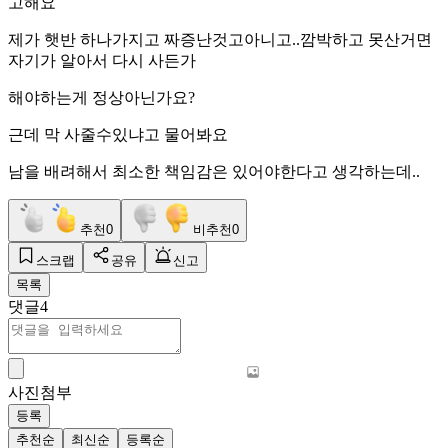
고해요
제가 햇반 하나가지고 짜증난것고아니고..깜박하고 못산거면
자기가 알아서 다시 사든가
해야하는게 정상아닌가요?
근데 막 사줄수있냐고 물어봐요
남을 배려해서 최소한 책임감은 있어야한다고 생각하는데..
추천
0
비추천
0
스크랩
공유
신고
목록
댓글
4
사진첨부
등록
추천순
최신순
등록순