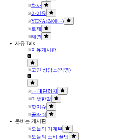
화사
아이유
YENA(최예나)
로제
태연
자유 Talk
자유게시판
고민 상담소(익명)
나 대단하지
따뜻한말
핫이슈
골라줘
돈버는 게시판
오늘의 가계부
오늘의 소비 꿀팁