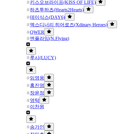
키스오브라이프(KISS OF LIFE)
하츠투하츠(Hearts2Hearts)
데이식스(DAY6)
엑스디너리 히어로즈(Xdinary Heroes)
QWER
엔플라잉(N.Flying)
루시(LUCY)
임영웅
홍진영
장윤정
영탁
이찬원
송가인