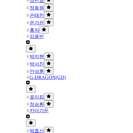
장민호
정동원
손태진
은가은
홍자
김용빈
박지현
박서진
안성훈
G-DRAGON(GD)
로이킴
정승환
카더가든
박효신