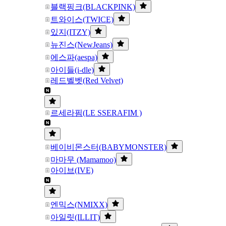
블랙핑크(BLACKPINK)
트와이스(TWICE)
있지(ITZY)
뉴진스(NewJeans)
에스파(aespa)
아이들(i-dle)
레드벨벳(Red Velvet)
르세라핌(LE SSERAFIM )
베이비몬스터(BABYMONSTER)
마마무 (Mamamoo)
아이브(IVE)
엔믹스(NMIXX)
아일릿(ILLIT)