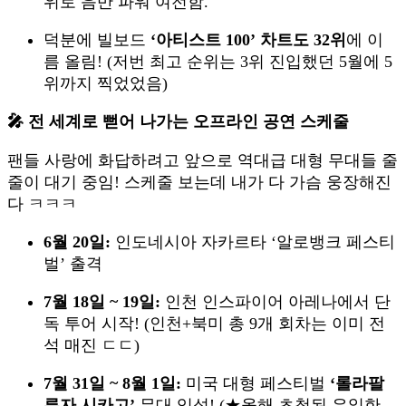
위로 음반 파워 여전함.
덕분에 빌보드
‘아티스트 100’ 차트도 32위
에 이
름 올림! (저번 최고 순위는 3위 진입했던 5월에 5
위까지 찍었었음)
🎤 전 세계로 뻗어 나가는 오프라인 공연 스케줄
팬들 사랑에 화답하려고 앞으로 역대급 대형 무대들 줄
줄이 대기 중임! 스케줄 보는데 내가 다 가슴 웅장해진
다 ㅋㅋㅋ
6월 20일:
인도네시아 자카르타 ‘알로뱅크 페스티
벌’ 출격
7월 18일 ~ 19일:
인천 인스파이어 아레나에서 단
독 투어 시작! (인천+북미 총 9개 회차는 이미 전
석 매진 ㄷㄷ)
7월 31일 ~ 8월 1일:
미국 대형 페스티벌
‘롤라팔
루자 시카고’
무대 입성! (★올해 초청된 유일한