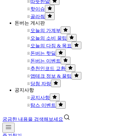
따뜻한말
핫이슈
골라줘
돈버는 게시판
오늘의 가계부
오늘의 소비 꿀팁
오늘의 다짐 & 목표
돈버는 핫딜
돈버는 이벤트
추천인코드 교환
앱테크 정보 & 꿀팁
당첨 자랑
공지사항
공지사항
탐스 이벤트
궁금한 내용을 검색해보세요
즐겨찾기