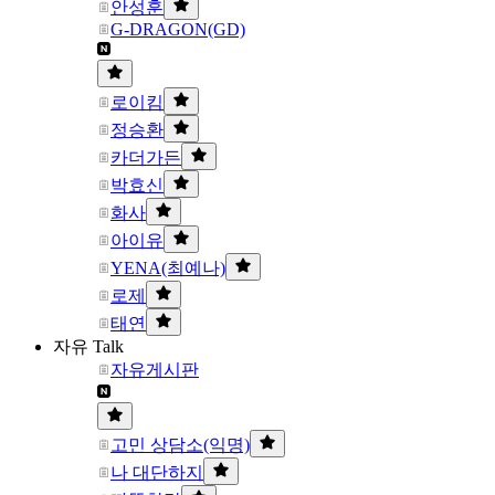
안성훈
G-DRAGON(GD)
로이킴
정승환
카더가든
박효신
화사
아이유
YENA(최예나)
로제
태연
자유 Talk
자유게시판
고민 상담소(익명)
나 대단하지