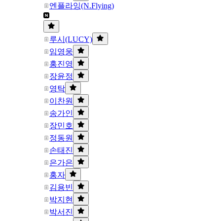
엔플라잉(N.Flying)
루시(LUCY)
임영웅
홍진영
장윤정
영탁
이찬원
송가인
장민호
정동원
손태진
은가은
홍자
김용빈
박지현
박서진