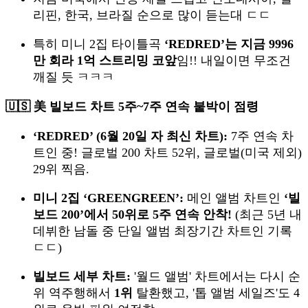
리핀, 한국, 브라질 순으로 많이 듣는대 ㄷㄷ
특히 미니 2집 타이틀곡
‘REDRED’는 지금 9996
만 회라 1억 스트리밍 코앞
임!! 내일이면 무조건
깨질 듯 ㅋㅋㅋ
🇺🇸 美 빌보드 차트 5주~7주 연속 붙박이 점령
‘REDRED’ (6월 20일 자 최신 차트):
7주 연속 차
트인 중! 글로벌 200 차트 52위, 글로벌(미국 제외)
29위 찍음.
미니 2집 ‘GREENGREEN’:
메인 앨범 차트인
‘빌
보드 200’에서 50위로 5주 연속 안착!
(최근 5년 내
데뷔한 남돌 중 단일 앨범 최장기간 차트인 기록
ㄷㄷ)
빌보드 세부 차트:
'월드 앨범' 차트에서는 다시 순
위 역주행해서
1위
탈환했고, '톱 앨범 세일즈'도 4