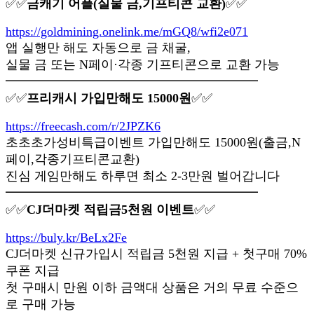
✅✅
금캐기 어플(실물 금,기프티콘 교환)
✅✅
https://goldmining.onelink.me/mGQ8/wfi2e071
앱 실행만 해도 자동으로 금 채굴,
실물 금 또는 N페이·각종 기프티콘으로 교환 가능
━━━━━━━━━━━━━━━━━━━━
✅✅
프리캐시 가입만해도 15000원
✅✅
https://freecash.com/r/2JPZK6
초초초가성비특급이벤트 가입만해도 15000원(출금,N
페이,각종기프티콘교환)
진심 게임만해도 하루면 최소 2-3만원 벌어갑니다
━━━━━━━━━━━━━━━━━━━━
✅✅
CJ더마켓 적립금5천원 이벤트
✅✅
https://buly.kr/BeLx2Fe
CJ더마켓 신규가입시 적립금 5천원 지급 + 첫구매 70%
쿠폰 지급
첫 구매시 만원 이하 금액대 상품은 거의 무료 수준으
로 구매 가능