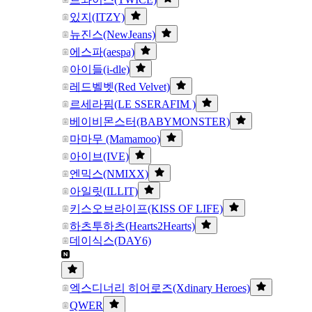
있지(ITZY)
뉴진스(NewJeans)
에스파(aespa)
아이들(i-dle)
레드벨벳(Red Velvet)
르세라핌(LE SSERAFIM )
베이비몬스터(BABYMONSTER)
마마무 (Mamamoo)
아이브(IVE)
엔믹스(NMIXX)
아일릿(ILLIT)
키스오브라이프(KISS OF LIFE)
하츠투하츠(Hearts2Hearts)
데이식스(DAY6)
엑스디너리 히어로즈(Xdinary Heroes)
QWER