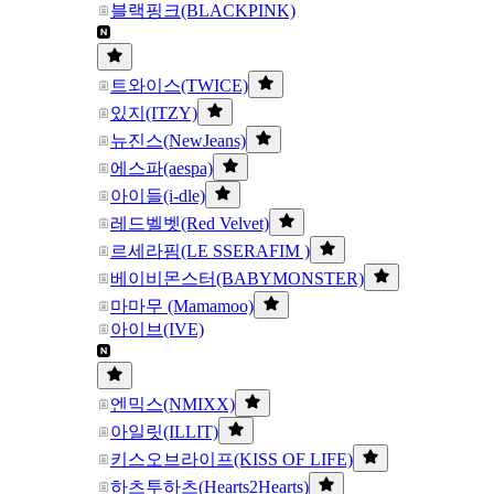
블랙핑크(BLACKPINK)
트와이스(TWICE)
있지(ITZY)
뉴진스(NewJeans)
에스파(aespa)
아이들(i-dle)
레드벨벳(Red Velvet)
르세라핌(LE SSERAFIM )
베이비몬스터(BABYMONSTER)
마마무 (Mamamoo)
아이브(IVE)
엔믹스(NMIXX)
아일릿(ILLIT)
키스오브라이프(KISS OF LIFE)
하츠투하츠(Hearts2Hearts)