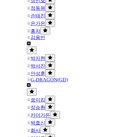
장민호
정동원
손태진
은가은
홍자
김용빈
박지현
박서진
안성훈
G-DRAGON(GD)
로이킴
정승환
카더가든
박효신
화사