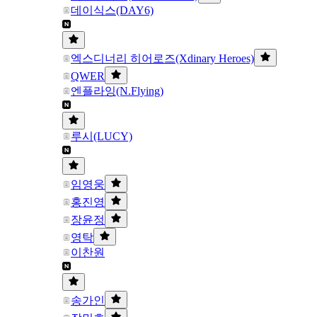
데이식스(DAY6)
엑스디너리 히어로즈(Xdinary Heroes)
QWER
엔플라잉(N.Flying)
루시(LUCY)
임영웅
홍진영
장윤정
영탁
이찬원
송가인