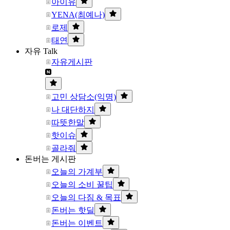
아이유
YENA(최예나)
로제
태연
자유 Talk
자유게시판
고민 상담소(익명)
나 대단하지
따뜻한말
핫이슈
골라줘
돈버는 게시판
오늘의 가계부
오늘의 소비 꿀팁
오늘의 다짐 & 목표
돈버는 핫딜
돈버는 이벤트