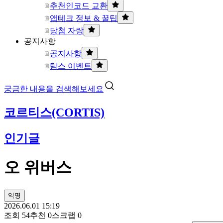
추천인코드 교환
앱테크 정보 & 꿀팁
당첨 자랑
공지사항
공지사항
탐스 이벤트
궁금한 내용을 검색해보세요
코르티스(CORTIS)
인기글
오 위버스
익명
2026.06.01 15:19
조회
54
추천
0
스크랩
0