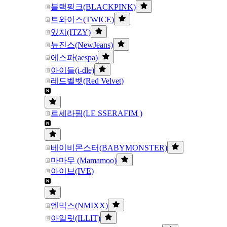
블랙핑크(BLACKPINK)
트와이스(TWICE)
있지(ITZY)
뉴진스(NewJeans)
에스파(aespa)
아이들(i-dle)
레드벨벳(Red Velvet)
르세라핌(LE SSERAFIM )
베이비몬스터(BABYMONSTER)
마마무 (Mamamoo)
아이브(IVE)
엔믹스(NMIXX)
아일릿(ILLIT)