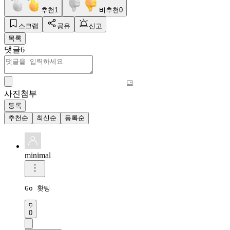
추천
1
비추천
0
스크랩
공유
신고
목록
댓글
6
사진첨부
등록
추천순
최신순
등록순
minimal
Go 홧팅 
0