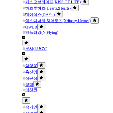
키스오브라이프(KISS OF LIFE)
하츠투하츠(Hearts2Hearts)
데이식스(DAY6)
엑스디너리 히어로즈(Xdinary Heroes)
QWER
엔플라잉(N.Flying)
루시(LUCY)
임영웅
홍진영
장윤정
영탁
이찬원
송가인