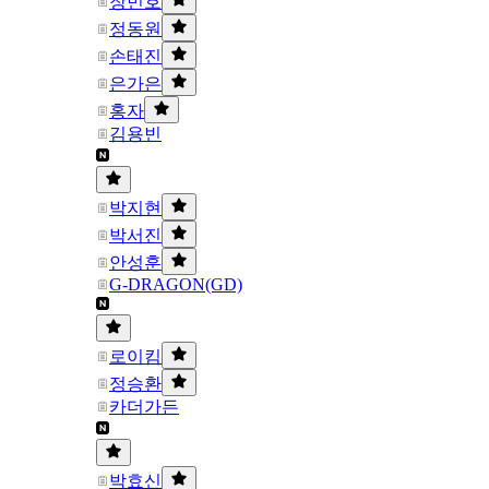
장민호
정동원
손태진
은가은
홍자
김용빈
박지현
박서진
안성훈
G-DRAGON(GD)
로이킴
정승환
카더가든
박효신