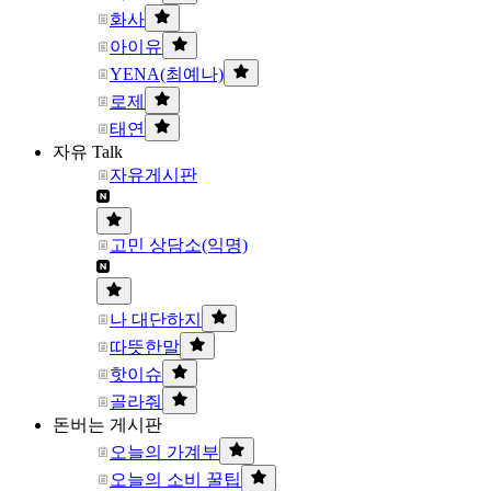
화사
아이유
YENA(최예나)
로제
태연
자유 Talk
자유게시판
고민 상담소(익명)
나 대단하지
따뜻한말
핫이슈
골라줘
돈버는 게시판
오늘의 가계부
오늘의 소비 꿀팁