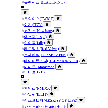
블랙핑크(BLACKPINK)
트와이스(TWICE)
있지(ITZY)
뉴진스(NewJeans)
에스파(aespa)
아이들(i-dle)
레드벨벳(Red Velvet)
르세라핌(LE SSERAFIM )
베이비몬스터(BABYMONSTER)
마마무 (Mamamoo)
아이브(IVE)
엔믹스(NMIXX)
아일릿(ILLIT)
키스오브라이프(KISS OF LIFE)
하츠투하츠(Hearts2Hearts)