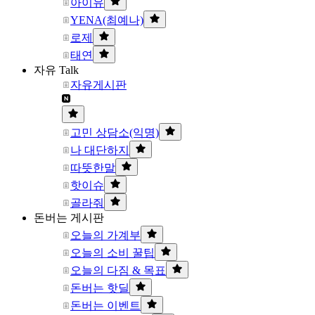
아이유
YENA(최예나)
로제
태연
자유 Talk
자유게시판
고민 상담소(익명)
나 대단하지
따뜻한말
핫이슈
골라줘
돈버는 게시판
오늘의 가계부
오늘의 소비 꿀팁
오늘의 다짐 & 목표
돈버는 핫딜
돈버는 이벤트