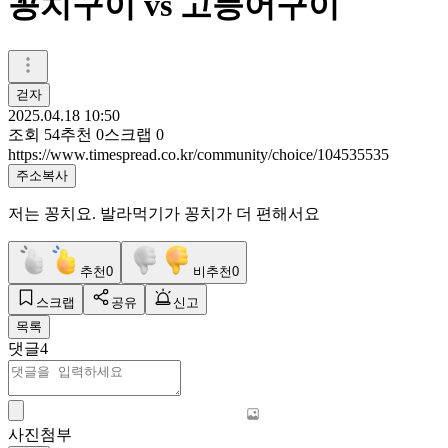
꽁치구이 vs 고등어구이
걷자
2025.04.18 10:50
조회
54
추천
0
스크랩
0
https://www.timespread.co.kr/community/choice/104535535
주소복사
저는 꽁치요. 발라먹기가 꽁치가 더 편해서요
추천
0
비추천
0
스크랩
공유
신고
목록
댓글
4
사진첨부