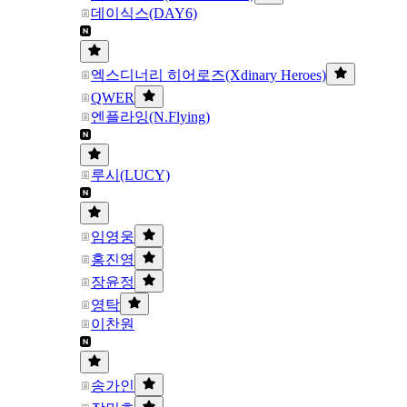
데이식스(DAY6)
엑스디너리 히어로즈(Xdinary Heroes)
QWER
엔플라잉(N.Flying)
루시(LUCY)
임영웅
홍진영
장윤정
영탁
이찬원
송가인