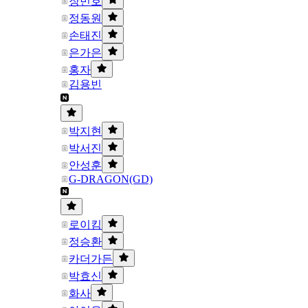
장민호
정동원
손태진
은가은
홍자
김용빈
박지현
박서진
안성훈
G-DRAGON(GD)
로이킴
정승환
카더가든
박효신
화사