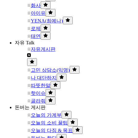
화사
아이유
YENA(최예나)
로제
태연
자유 Talk
자유게시판
고민 상담소(익명)
나 대단하지
따뜻한말
핫이슈
골라줘
돈버는 게시판
오늘의 가계부
오늘의 소비 꿀팁
오늘의 다짐 & 목표