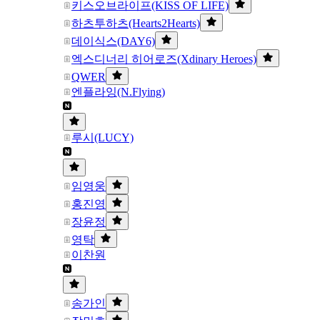
키스오브라이프(KISS OF LIFE)
하츠투하츠(Hearts2Hearts)
데이식스(DAY6)
엑스디너리 히어로즈(Xdinary Heroes)
QWER
엔플라잉(N.Flying)
루시(LUCY)
임영웅
홍진영
장윤정
영탁
이찬원
송가인