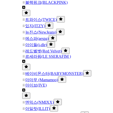
블랙핑크(BLACKPINK)
트와이스(TWICE)
있지(ITZY)
뉴진스(NewJeans)
에스파(aespa)
아이들(i-dle)
레드벨벳(Red Velvet)
르세라핌(LE SSERAFIM )
베이비몬스터(BABYMONSTER)
마마무 (Mamamoo)
아이브(IVE)
엔믹스(NMIXX)
아일릿(ILLIT)