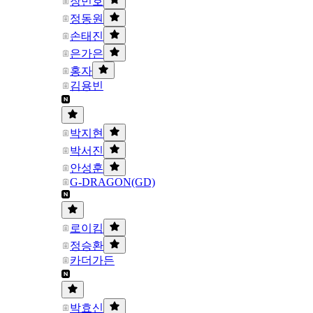
장민호
정동원
손태진
은가은
홍자
김용빈
박지현
박서진
안성훈
G-DRAGON(GD)
로이킴
정승환
카더가든
박효신