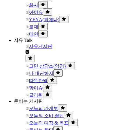
화사
아이유
YENA(최예나)
로제
태연
자유 Talk
자유게시판
고민 상담소(익명)
나 대단하지
따뜻한말
핫이슈
골라줘
돈버는 게시판
오늘의 가계부
오늘의 소비 꿀팁
오늘의 다짐 & 목표