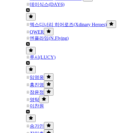
데이식스(DAY6)
엑스디너리 히어로즈(Xdinary Heroes)
QWER
엔플라잉(N.Flying)
루시(LUCY)
임영웅
홍진영
장윤정
영탁
이찬원
송가인