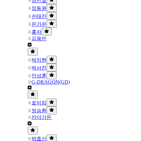
장민호
정동원
손태진
은가은
홍자
김용빈
박지현
박서진
안성훈
G-DRAGON(GD)
로이킴
정승환
카더가든
박효신