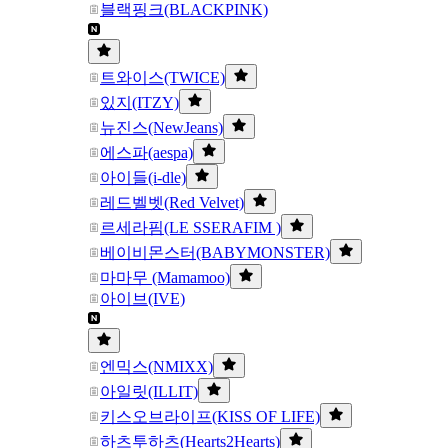
블랙핑크(BLACKPINK)
트와이스(TWICE)
있지(ITZY)
뉴진스(NewJeans)
에스파(aespa)
아이들(i-dle)
레드벨벳(Red Velvet)
르세라핌(LE SSERAFIM )
베이비몬스터(BABYMONSTER)
마마무 (Mamamoo)
아이브(IVE)
엔믹스(NMIXX)
아일릿(ILLIT)
키스오브라이프(KISS OF LIFE)
하츠투하츠(Hearts2Hearts)