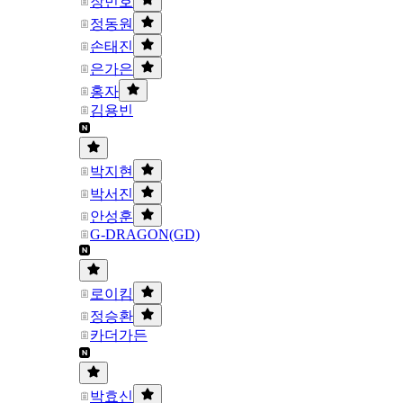
장민호
정동원
손태진
은가은
홍자
김용빈
박지현
박서진
안성훈
G-DRAGON(GD)
로이킴
정승환
카더가든
박효신