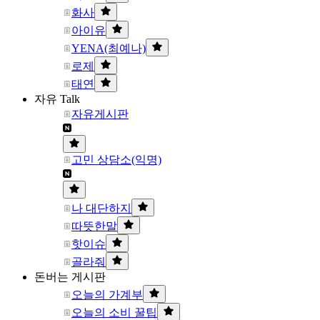
화사
아이유
YENA(최예나)
로제
태연
자유 Talk
자유게시판
고민 상담소(익명)
나 대단하지
따뜻한말
핫이슈
골라줘
돈버는 게시판
오늘의 가계부
오늘의 소비 꿀팁