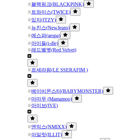
블랙핑크(BLACKPINK)
트와이스(TWICE)
있지(ITZY)
뉴진스(NewJeans)
에스파(aespa)
아이들(i-dle)
레드벨벳(Red Velvet)
르세라핌(LE SSERAFIM )
베이비몬스터(BABYMONSTER)
마마무 (Mamamoo)
아이브(IVE)
엔믹스(NMIXX)
아일릿(ILLIT)