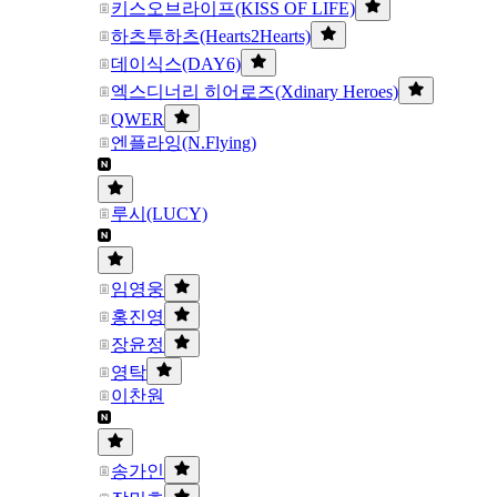
키스오브라이프(KISS OF LIFE)
하츠투하츠(Hearts2Hearts)
데이식스(DAY6)
엑스디너리 히어로즈(Xdinary Heroes)
QWER
엔플라잉(N.Flying)
루시(LUCY)
임영웅
홍진영
장윤정
영탁
이찬원
송가인