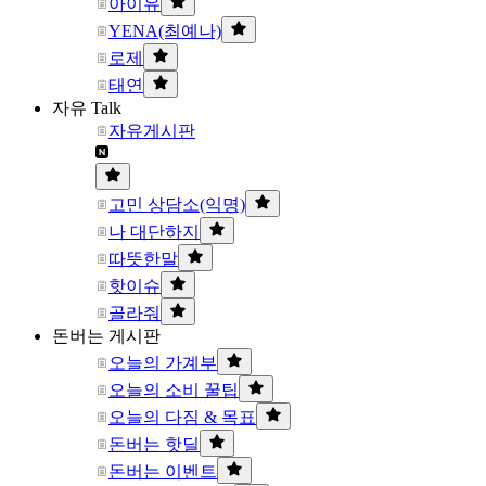
아이유
YENA(최예나)
로제
태연
자유 Talk
자유게시판
고민 상담소(익명)
나 대단하지
따뜻한말
핫이슈
골라줘
돈버는 게시판
오늘의 가계부
오늘의 소비 꿀팁
오늘의 다짐 & 목표
돈버는 핫딜
돈버는 이벤트