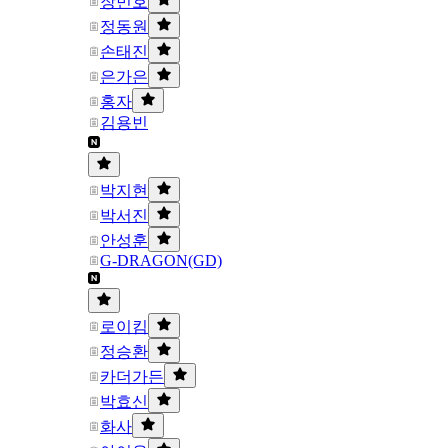
장민호
정동원
손태진
은가은
홍자
김용빈
박지현
박서진
안성훈
G-DRAGON(GD)
로이킴
정승환
카더가든
박효신
화사