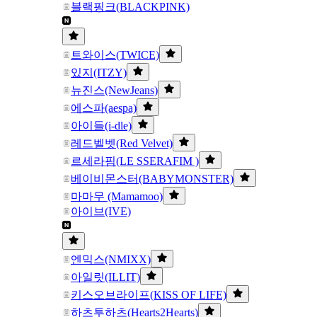
블랙핑크(BLACKPINK)
트와이스(TWICE)
있지(ITZY)
뉴진스(NewJeans)
에스파(aespa)
아이들(i-dle)
레드벨벳(Red Velvet)
르세라핌(LE SSERAFIM )
베이비몬스터(BABYMONSTER)
마마무 (Mamamoo)
아이브(IVE)
엔믹스(NMIXX)
아일릿(ILLIT)
키스오브라이프(KISS OF LIFE)
하츠투하츠(Hearts2Hearts)