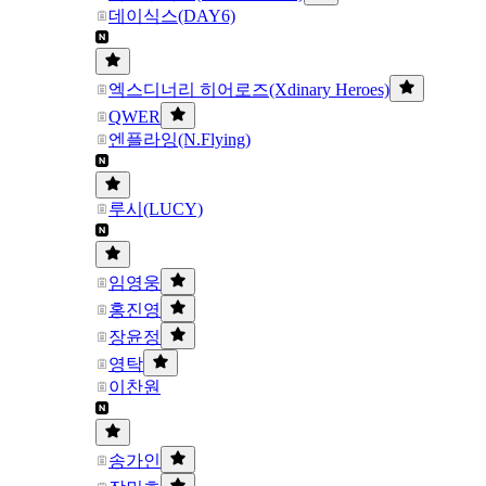
데이식스(DAY6)
엑스디너리 히어로즈(Xdinary Heroes)
QWER
엔플라잉(N.Flying)
루시(LUCY)
임영웅
홍진영
장윤정
영탁
이찬원
송가인