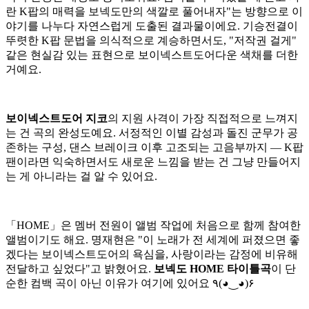
란 K팝의 매력을 보넥도만의 색깔로 풀어내자"는 방향으로 이
야기를 나누다 자연스럽게 도출된 결과물이에요. 기승전결이
뚜렷한 K팝 문법을 의식적으로 계승하면서도, "저작권 걸게"
같은 현실감 있는 표현으로 보이넥스트도어다운 색채를 더한
거예요.
보이넥스트도어 지코
의 지원 사격이 가장 직접적으로 느껴지
는 건 곡의 완성도예요. 서정적인 이별 감성과 돌진 군무가 공
존하는 구성, 댄스 브레이크 이후 고조되는 고음부까지 — K팝
팬이라면 익숙하면서도 새로운 느낌을 받는 건 그냥 만들어지
는 게 아니라는 걸 알 수 있어요.
「HOME」은 멤버 전원이 앨범 작업에 처음으로 함께 참여한
앨범이기도 해요. 명재현은 "이 노래가 전 세계에 퍼졌으면 좋
겠다는 보이넥스트도어의 욕심을, 사랑이라는 감정에 비유해
전달하고 싶었다"고 밝혔어요.
보넥도 HOME 타이틀곡
이 단
순한 컴백 곡이 아닌 이유가 여기에 있어요 ٩(◕‿◕)۶