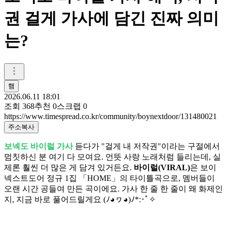
권 걸게 가사에 담긴 진짜 의미
는?
햄
2026.06.11 18:01
조회
368
추천
0
스크랩
0
https://www.timespread.co.kr/community/boynextdoor/131480021
주소복사
보넥도 바이럴 가사
듣다가 "걸게 내 저작권"이라는 구절에서
멈칫하신 분 여기 다 모여요. 언뜻 사랑 노래처럼 들리는데, 실
제론 훨씬 더 많은 게 담겨 있거든요.
바이럴(VIRAL)
은 보이
넥스트도어 정규 1집 「HOME」의 타이틀곡으로, 멤버들이
오랜 시간 공들여 만든 곡이에요. 가사 한 줄 한 줄이 왜 화제인
지, 지금 바로 풀어드릴게요 (ﾉ◕ヮ◕)ﾉ*:･ﾟ✧