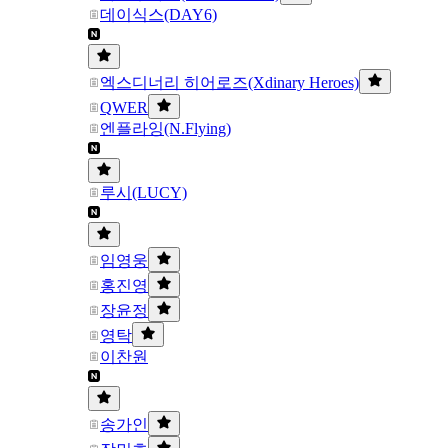
데이식스(DAY6)
엑스디너리 히어로즈(Xdinary Heroes)
QWER
엔플라잉(N.Flying)
루시(LUCY)
임영웅
홍진영
장윤정
영탁
이찬원
송가인