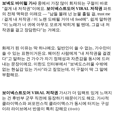
보넥도 바이럴 가사
중에서 가장 많이 회자되는 구절이 바로
"걸게 내 저작권"이에요.
보이넥스트도어 VIRAL 저작권
파트
의 전체 맥락은 이래요 — "남들 몰래 넌 눈물 흘릴 걸, trust me
/ 걸게 내 저작권 / 이 노랜 도배될 거야 네 feed에". 쉽게 말하면
"이 노래가 너 귀에 아무도 모르게 박히게 될 텐데, 그걸 내 저
작권을 걸고 장담한다"는 거예요.
화제가 된 이유는 딱 하나예요. 일반인이 쓸 수 없는, 가수만이
쓸 수 있는 표현이거든요. 헤어진 사람에게 "내 저작권을 걸겠
다"고 말하는 건 가수가 자기 정체성과 자존감을 동시에 드러
내는 문장이에요. 이한도 인터뷰에서 "보넥도스러울 수밖에
없는 현실감 있는 가사"라고 짚었는데, 이 구절이 딱 그 말에
부합해요.
보이넥스트도어 VIRAL 저작권
가사가 더 임팩트 있게 느껴지
는 건 후반부 군무 직전에 등장하기 때문이기도 해요. 가사적
클라이맥스와 퍼포먼스적 클라이맥스가 동시에 터지는 구성
이라 라이브에서 반응이 특히 강해요 (⊙o⊙)