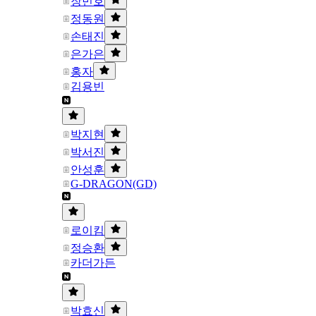
장민호
정동원
손태진
은가은
홍자
김용빈
박지현
박서진
안성훈
G-DRAGON(GD)
로이킴
정승환
카더가든
박효신