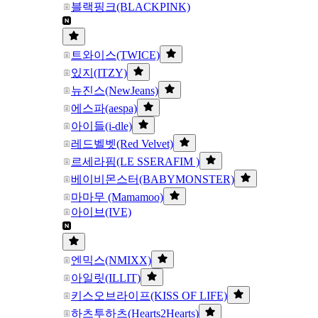
블랙핑크(BLACKPINK)
트와이스(TWICE)
있지(ITZY)
뉴진스(NewJeans)
에스파(aespa)
아이들(i-dle)
레드벨벳(Red Velvet)
르세라핌(LE SSERAFIM )
베이비몬스터(BABYMONSTER)
마마무 (Mamamoo)
아이브(IVE)
엔믹스(NMIXX)
아일릿(ILLIT)
키스오브라이프(KISS OF LIFE)
하츠투하츠(Hearts2Hearts)