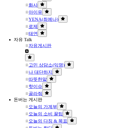
화사
아이유
YENA(최예나)
로제
태연
자유 Talk
자유게시판
고민 상담소(익명)
나 대단하지
따뜻한말
핫이슈
골라줘
돈버는 게시판
오늘의 가계부
오늘의 소비 꿀팁
오늘의 다짐 & 목표